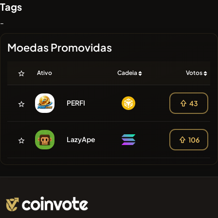
Tags
-
Moedas Promovidas
Ativo
Cadeia
Votos
PERFI
43
LazyApe
106