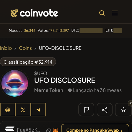
BTC:
ETH:
Moedas:
36,346
Votos:
178,743,397
Carregando...
Carregando
🔥
Início
Coins
UFO-DISCLOSURE
TENDÊNCIA
#3816
Boss cat
BCT
Classificação #32,914
#619
ATH
$UFO
ATH
UFO DISCLOSURE
#143
YellowCatz
YC
Meme Token
● Lançado há 38 meses
#2852
Mememania
MANIA
#277
FYRA
FYRA
🔎
FueA5zKaZXBz67ckbtDwtPSPDyDj8ZqVUHkuCvz3pump
Compre no PancakeSwap