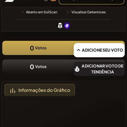
PESQUISA
RECENTE
Aberto em SolScan
Visualizar Detentores
❌Sem
moedas
recentes
0
Votos
ADICIONE SEU VOTO
0
ADICIONAR VOTO DE
Votos
TENDÊNCIA
Informações do Gráfico