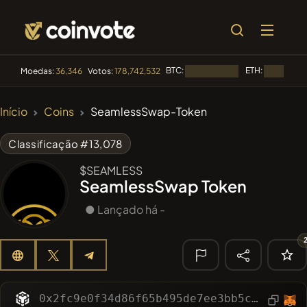
BTC:
ETH:
Moedas:
36,346
Votos:
178,742,532
Carregando...
Carregando
🔥
Início
Coins
SeamlessSwap-Token
TENDÊNCIA
#144
YellowCatz
YC
Classificação #13,078
#1
Algorithmic Trading H
$SEAMLESS
SeamlessSwap Token
#102
POOPSIE
POOPSIE
● Lançado há -
#556
Heap of hay
HAY
#277
FYRA
FYRA
🔎
0x2fc9e0f34d86f65b495de7ee3bb5cbeac7f92b04