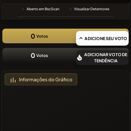
PESQUISA
RECENTE
Aberto em BscScan
Visualizar Detentores
❌Sem
moedas
recentes
0
Votos
ADICIONE SEU VOTO
0
ADICIONAR VOTO DE
Votos
TENDÊNCIA
Informações do Gráfico