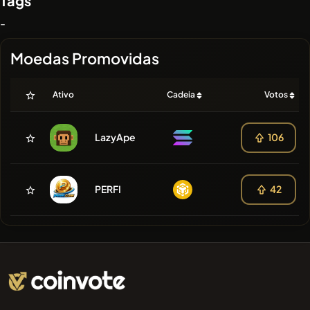
Tags
-
Moedas Promovidas
Ativo
Cadeia
Votos
LazyApe
106
PERFI
42