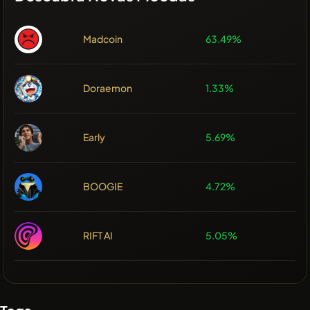
Madcoin
63.49%
Doraemon
1.33%
Early
5.69%
BOOGIE
4.72%
RIFT AI
5.05%