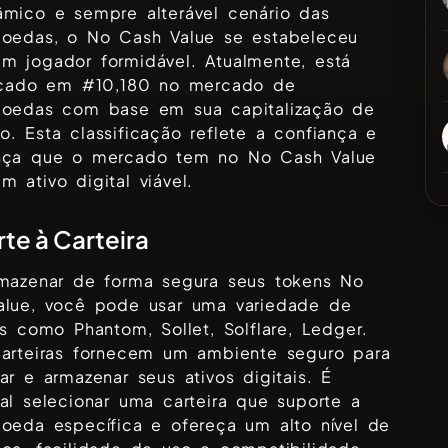
âmico e sempre alterável cenário das
moedas, o
No Cash Value
se estabeleceu
m jogador formidável. Atualmente, está
ficado em #
10,180
no mercado de
moedas com base em sua capitalização de
. Esta classificação reflete a confiança e
nça que o mercado tem no
No Cash Value
 ativo digital viável.
te à Carteira
rmazenar de forma segura seus tokens
No
alue
, você pode usar uma variedade de
ras como
Phantom, Sollet, Solflare, Ledger
.
carteiras fornecem um ambiente seguro para
ar e armazenar seus ativos digitais. É
al selecionar uma carteira que suporte a
moeda específica e ofereça um alto nível de