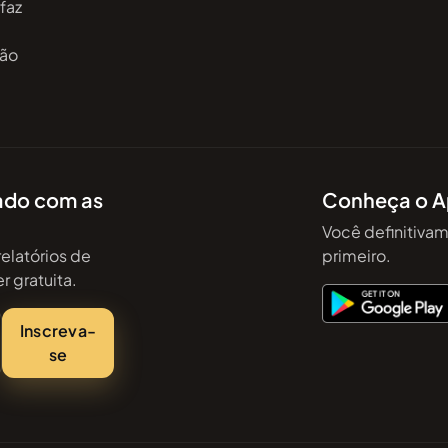
 faz
são
zado com as
Conheça o A
Você definitiva
relatórios de
primeiro.
 gratuita.
Inscreva-
se