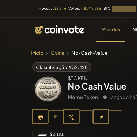
BTC:
Moedas:
36,346
Votos:
178,743,555
Carregando...
Moedas
N
CRIPTOMOEDAS
Início
Coins
No-Cash-Value
Todas a
Classificação #32,425
$TOKEN
Recente
No Cash Value
Meme Token
● Lançado há 
Tendênc
IR
-
-
Pré-ven
Solana