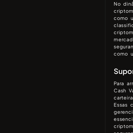
No din
cripto
como u
classi
cripto
mercado
segura
como um
Supor
Para a
Cash V
cartei
Essas 
gerenci
essenci
cripto