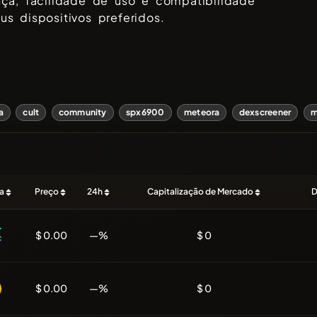
ça, facilidade de uso e compatibilidade
s dispositivos preferidos.
a
cult
community
spx6900
meteora
dexscreener
m
a
Preço
24h
Capitalização de Mercado
D
$ 0.00
—%
$ 0
$ 0.00
—%
$ 0