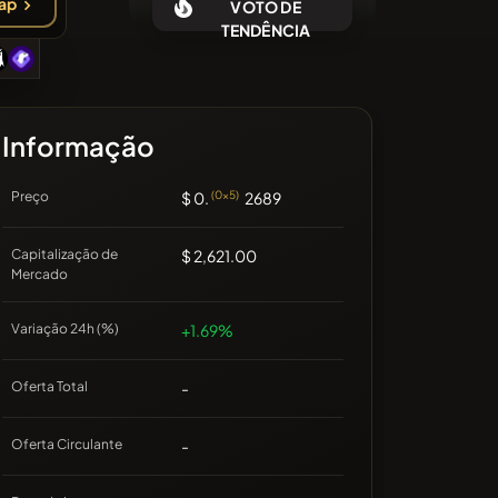
ap
VOTO DE
Sem moedas recentes
TENDÊNCIA
Informação
Preço
$ 0.
(0x5)
2689
Capitalização de
$ 2,621.00
Mercado
Variação 24h (%)
+1.69%
Oferta Total
-
Oferta Circulante
-