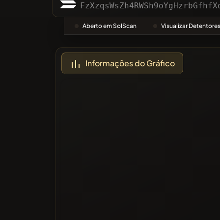
Categor
FzXzqsWsZh4RWSh9oYgHzrbGfhfX
Aberto em SolScan
Visualizar Detentore
Mais vo
Informações do Gráfico
Lista Ne