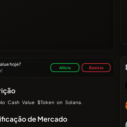
alue hoje?
Altista
Baixista
e!
rição
 No Cash Value $Token on Solana.
ificação de Mercado