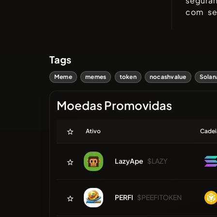
seguran
com seu
Tags
Meme
memes
token
nocashvalue
Solan
Moedas Promovidas
Ativo
Cadei
LazyApe
$LAZY
PERFI
$PEEFITOKEN