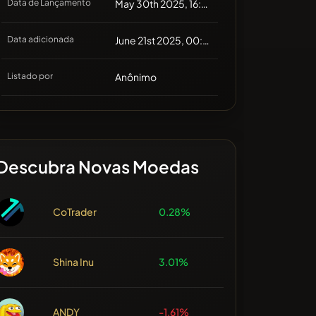
Data de Lançamento
May 30th 2025, 16:20
Data adicionada
June 21st 2025, 00:29
Listado por
Anônimo
Descubra Novas Moedas
CoTrader
0.28%
Shina Inu
3.01%
ANDY
-1.61%