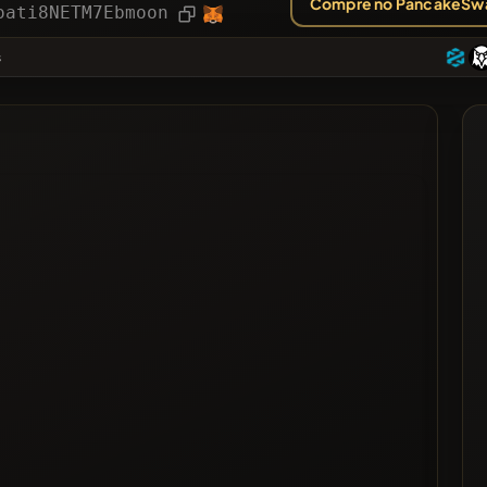
Compre no PancakeSw
ias
Artigo
oati8NETM7Ebmoon
❌
s
tado
gra