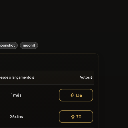
oonshot
moonit
esde o lançamento
Votos
1 mês
136
26 dias
70