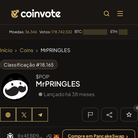
BTC:
ETH:
Moedas:
36,346
Votos:
178,742,532
Carregando...
Carregando
🔥
Início
Coins
MrPRINGLES
TENDÊNCIA
#144
YellowCatz
YC
Classificação #18,165
#1
Algorithmic Trading H
$POP
MrPRINGLES
#102
POOPSIE
POOPSIE
● Lançado há 38 meses
#556
Heap of hay
HAY
#277
FYRA
FYRA
🔎
0x4EBD990c64a914258C3b6590273B135db60C97Db
Compre em PancakeSwap