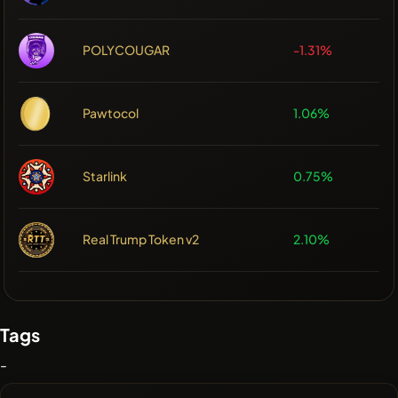
POLYCOUGAR
-1.31%
Pawtocol
1.06%
Starlink
0.75%
Real Trump Token v2
2.10%
Tags
-