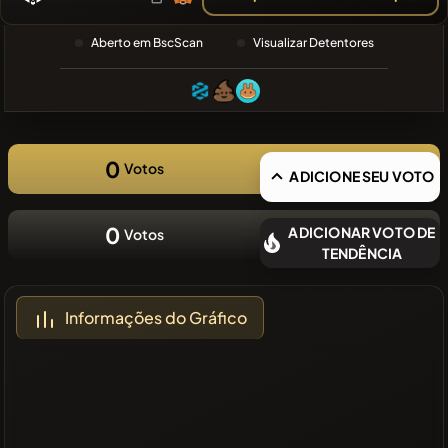
PESQUISA
RECENTE
Aberto em BscScan
Visualizar Detentores
❌Sem
moedas
recentes
0
Votos
ADICIONE SEU VOTO
0
ADICIONAR VOTO DE
Votos
TENDÊNCIA
Informações do Gráfico