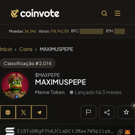
BTC:
ETH:
Moedas:
36,346
Votos:
178,742,115
Carregando...
Carregando.
🔥
Início
Coins
MAXIMUSPEPE
TENDÊNCIA
#256
SmartleCo
SLCT
Classificação #2,014
#144
YellowCatz
$MAXPEPE
YC
MAXIMUSPEPE
#280
FYRA
FYRA
Meme Token
● Lançado há 3 meses
#1
Algorithmic Trading H
#192
Unitcoin
UNITCOIN
🔎
Ei8TxDKgP7hAJCLmDCtJMae7W9p1iqk6eK38LYyfuLq9