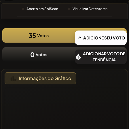
PESQUISA
RECENTE
Aberto em SolScan
Visualizar Detentores
❌Sem
moedas
recentes
35
Votos
ADICIONE SEU VOTO
0
ADICIONAR VOTO DE
Votos
TENDÊNCIA
Informações do Gráfico