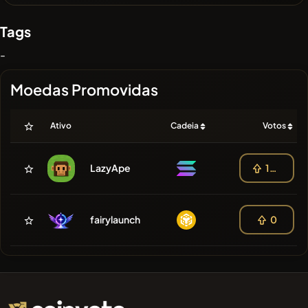
Tags
-
Moedas Promovidas
Ativo
Cadeia
Votos
LazyApe
100
fairylaunch
0