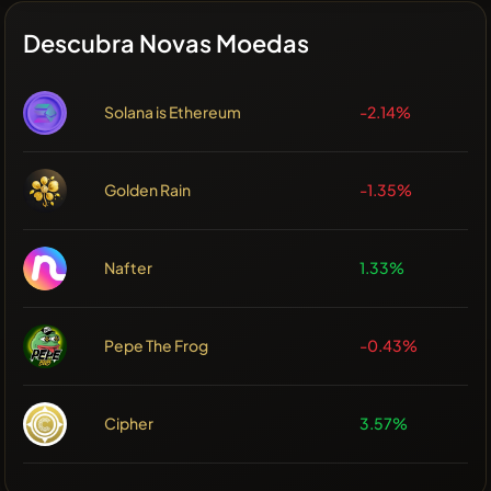
Descubra Novas Moedas
Solana is Ethereum
-2.14%
Golden Rain
-1.35%
Nafter
1.33%
Pepe The Frog
-0.43%
Cipher
3.57%