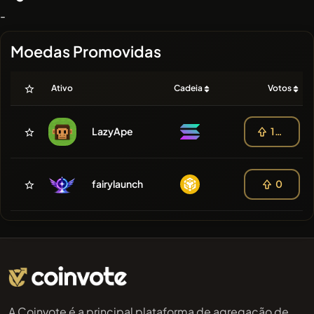
-
Moedas Promovidas
Ativo
Cadeia
Votos
LazyApe
100
fairylaunch
0
A Coinvote é a principal plataforma de agregação de