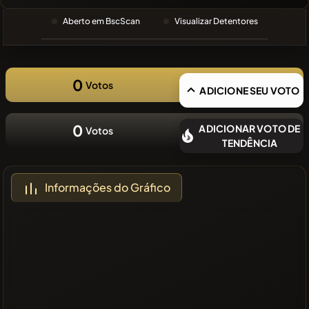
PESQUISA
RECENTE
Aberto em BscScan
Visualizar Detentores
❌Sem
moedas
recentes
0
Votos
ADICIONE SEU VOTO
0
ADICIONAR VOTO DE
Votos
TENDÊNCIA
Informações do Gráfico