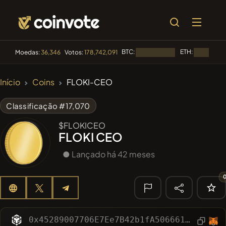
BTC:
ETH:
Moedas:
36,346
Votos:
178,742,091
Carregando...
Carregando
🔥
Início
Coins
FLOKI-CEO
TENDÊNCIA
#256
SmartleCo
SLCT
Classificação #17,070
#281
FYRA
$FLOKICEO
FYRA
FLOKI CEO
#144
YellowCatz
YC
● Lançado há 42 meses
#1
Algorithmic Trading H
#88
Pepino
PEPINO
🔎
0x45289007706E7Ee7B42b1fA506661d97740Edfb4