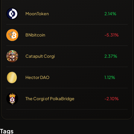
MoonToken
2.14%
BNbitcoin
-5.31%
Catapult Corgi
2.37%
Hector DAO
1.12%
The Corgi of PolkaBridge
-2.10%
Tags