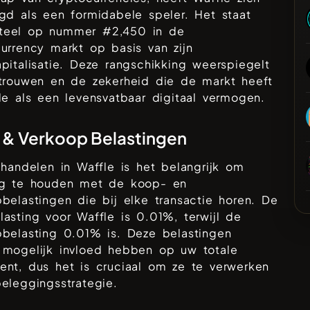
gd als een formidabele speler. Het staat
eel op nummer #
2,450
in de
urrency markt op basis van zijn
pitalisatie. Deze rangschikking weerspiegelt
rtrouwen en de zekerheid die de markt heeft
le
als een levensvatbaar digitaal vermogen.
& Verkoop Belastingen
 handelen in
Waffle
is het belangrijk om
ng te houden met de koop- en
belastingen die bij elke transactie horen. De
lasting voor
Waffle
is
0.01%
, terwijl de
pbelasting
0.01%
is. Deze belastingen
 mogelijk invloed hebben op uw totale
nt, dus het is cruciaal om ze te verwerken
eleggingsstrategie.