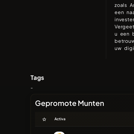
zoals
A
een naa
investe
Vergee
u een b
betrouw
uw digi
Tags
-
Gepromote Munten
Activa