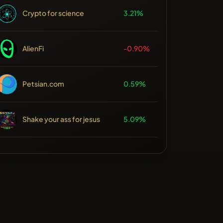
Crypto for science
3.21%
AlienFi
-0.90%
Petsian.com
0.59%
Shake your ass for jesus
5.09%