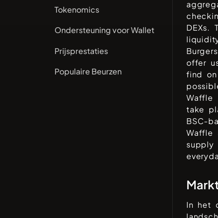
aggrega
Tokenomics
checki
DEXs. 
Ondersteuning voor Wallet
liquidi
Prijsprestaties
Burger
offer u
Populaire Beurzen
find on
possibl
Waffle 
take pl
BSC-ba
Waffle 
supply 
everyda
Mark
In het
landsc