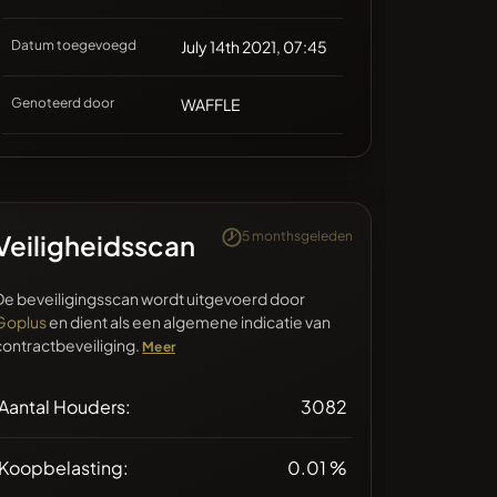
Datum toegevoegd
July 14th 2021, 07:45
Genoteerd door
WAFFLE
5 monthsgeleden
Veiligheidsscan
De beveiligingsscan wordt uitgevoerd door
Goplus
en dient als een algemene indicatie van
contractbeveiliging.
Meer
Aantal Houders:
3082
Koopbelasting:
0.01 %