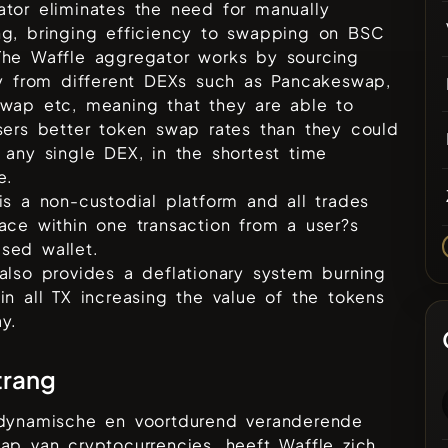
tor eliminates the need for manually
ng, bringing efficiency to swapping on BSC
The Waffle aggregator works by sourcing
ty from different DEXs such as Pancakeswap,
swap etc, meaning that they are able to
sers better token swap rates than they could
 any single DEX, in the shortest time
e.
is a non-custodial platform and all trades
ace within one transaction from a user?s
sed wallet.
also provides a deflationary system burning
in all TX increasing the value of the tokens
y.
trang
 dynamische en voortdurend veranderende
hap van cryptocurrencies, heeft
Waffle
zich