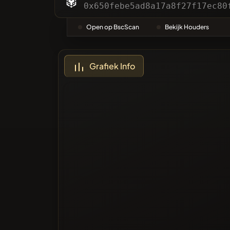
Categor
0x650febe5ad8a17a8f27f17ec80
Open op BscScan
Bekijk Houders
Meest 
Grafiek Info
Zwarte li