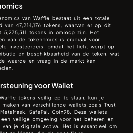
nomics
enomics van
Waffle
bestaat uit een totale
ad van
47,214,176
tokens, waarvan er op dit
nt
5,275,311
tokens in omloop zijn. Het
en van de tokenomics is cruciaal voor
ële investeerders, omdat het licht werpt op
ributie en beschikbaarheid van de token, wat
 de waarde en vraag in de markt kan
eden.
steuning voor Wallet
Waffle
tokens veilig op te slaan, kun je
 maken van verschillende wallets zoals
Trust
 MetaMask, SafePal, Coin98
. Deze wallets
 een veilige omgeving voor het beheren en
 van je digitale activa. Het is essentieel om