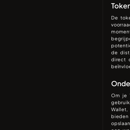
Toke
De tok
voorra
mome
begrijp
potenti
de dist
direct
beïnvlo
Onder
Om je
gebruik
Wallet,
bieden
opslaan