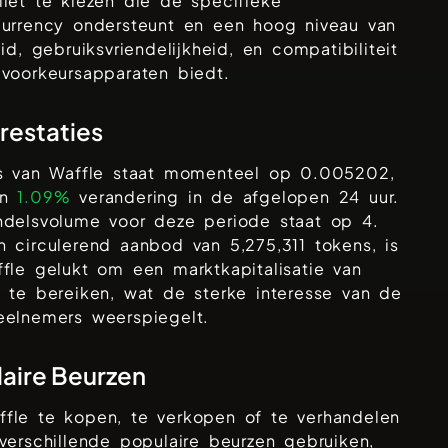
let te kiezen die de specifieke
currency ondersteunt en een hoog niveau van
eid, gebruiksvriendelijkheid, en compatibiliteit
voorkeursapparaten biedt.
prestaties
js van
Waffle
staat momenteel op
0.005202
,
en
1.09%
verandering in de afgelopen 24 uur.
ndelsvolume voor deze periode staat op
4
.
n circulerend aanbod van
5,275,311
tokens, is
fle
gelukt om een marktkapitalisatie van
8
te bereiken, wat de sterke interesse van de
eelnemers weerspiegelt.
aire Beurzen
ffle
te kopen, te verkopen of te verhandelen
verschillende populaire beurzen gebruiken,