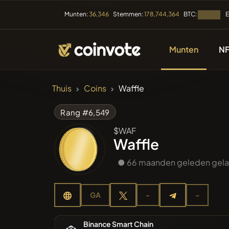
BTC:
E
Munten:
36,346
Stemmen:
178,744,364
Laden...
Munten
NF
CRYPTOCURRENC
Thuis
Coins
Waffle
Alle Mun
Rang #6,549
$WAF
Recente
Waffle
● 66 maanden geleden gel
Trendin
GA
-
-
Presales
Binance Smart Chain