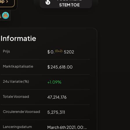
ap
Geen recente munten
STEM TOE
Informatie
Prijs
$ 0.
(0x2)
5202
Marktkapitalisatie
$ 245,618.00
24u Variatie (%)
+1.09%
Totale Voorraad
47,214,176
Circulerende Voorraad
5,275,311
Lanceringsdatum
March 6th 2021, 00:00