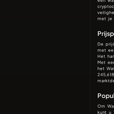
een wal
crypto
veiligh
met je 
Prijs
De pri
met e
Het ha
Met ee
het
Waf
245,61
marktd
Popul
Om
Wa
kunt u 