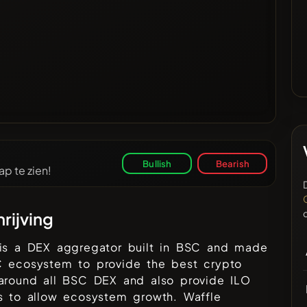
Bullish
Bearish
p te zien!
rijving
 is a DEX aggregator built in BSC and made
C ecosystem to provide the best crypto
 around all BSC DEX and also provide ILO
s to allow ecosystem growth. Waffle