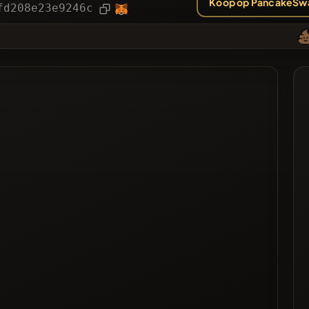
Koop op PancakeSw
ieën
Artikel
fd208e23e9246c
❌
Gestemd
jst