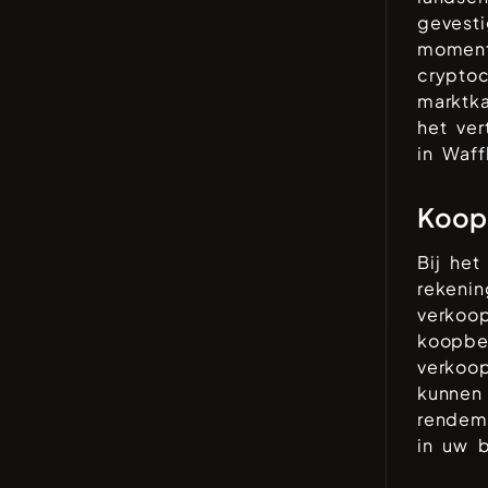
gevesti
moment
cryptoc
marktka
het ve
in
Waff
Koop 
Bij het
rekeni
verkoop
koopbe
verkoo
kunnen
rendeme
in uw b