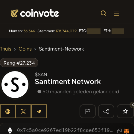
BTC:
ETH:
BN
Munten:
36,346
Stemmen:
178,744,079
Laden...
Laden...
🔥 TRENDING
Thuis
Coins
Santiment-Network
#2110
Mememania
MANIA
Rang #27,234
#2064
Boss cat
BCT
$SAN
Santiment Network
#1398
PERFI
PEEFITOKEN
● 50 maanden geleden gelanceerd
#2389
MEMBERBERRIES
MBERS
#84
LIMOCOIN SWAP
LMCSW
🔎 RECENTE
ZOEKOPDRACHT
0x7c5a0ce9267ed19b22f8cae653f198e3e8daf098