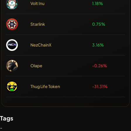
Volt Inu
1.18%
Starlink
0.75%
NezChainX
3.16%
Olape
-0.26%
Thug Life Token
-31.31%
Tags
-