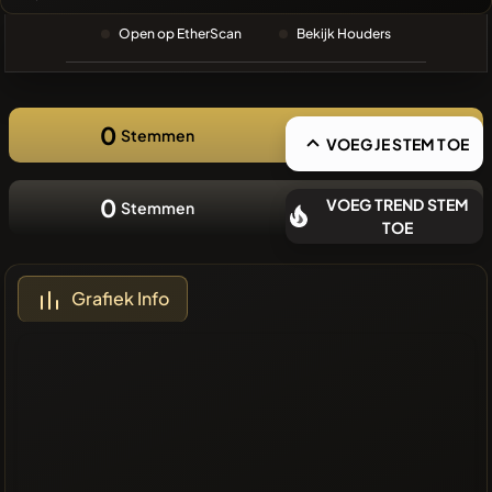
❌Geen
Open op EtherScan
Bekijk Houders
recente
munten
0
Stemmen
VOEG JE STEM TOE
0
VOEG TREND STEM
Stemmen
TOE
Grafiek Info