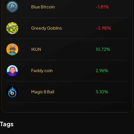
Blue Bitcoin
-1.81%
Greedy Goblins
-3.98%
IKUN
10.72%
Faddy coin
2.96%
Magic 8 Ball
5.10%
Tags
-