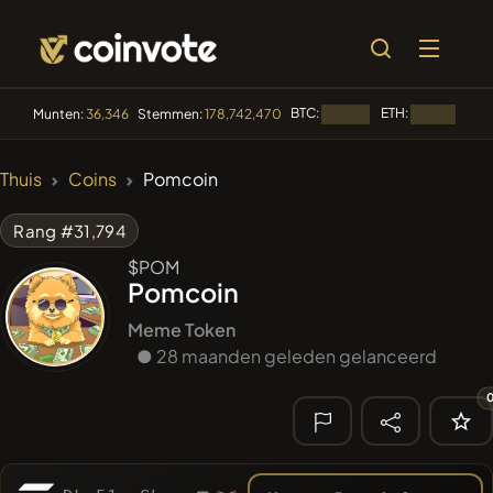
BTC:
ETH:
BN
Munten:
36,346
Stemmen:
178,742,470
Laden...
Laden...
🔥 TRENDING
Thuis
Coins
Pomcoin
#144
YellowCatz
YC
Rang #31,794
#1
Algorithmic Trading H
$POM
Pomcoin
#1397
BullSync
BULLSYNC
Meme Token
#278
● 28 maanden geleden gelanceerd
FYRA
FYRA
#277
Moon Highway
DRUMM
🔎 RECENTE
ZOEKOPDRACHT