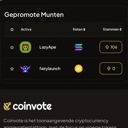
Gepromote Munten
Activa
Keten
Stemmen
LazyApe
106
fairylaunch
0
Coinvote is het toonaangevende cryptocurrency
aggregatieplatform, met de focus op vroege tokens,