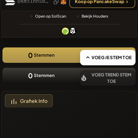
Dkm51nnSbJeet5fCVKgCCMiXGveLH2k6scGVh5DNTxQN
Koop op PancakeSwap
❌Geen
recente
Open op SolScan
Bekijk Houders
munten
0
Stemmen
VOEG JE STEM TOE
0
VOEG TREND STEM
Stemmen
TOE
Grafiek Info