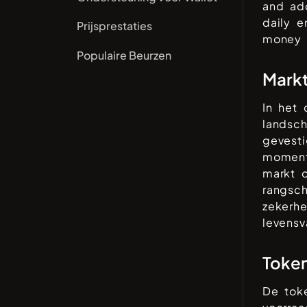
and add
daily e
Prijsprestaties
money 
Populaire Beurzen
Mark
In het
landsc
gevesti
moment
markt o
rangsc
zekerh
levensv
Toke
De tok