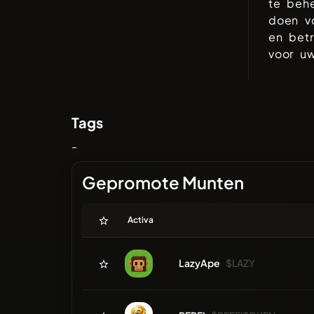
te beh
doen vo
en betr
voor uw
Tags
-
Gepromote Munten
Activa
LazyApe
$LAZY