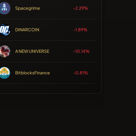
Spacegrime
-2.29%
DINARCOIN
-1.89%
A NEW UNIVERSE
-10.14%
BitblocksFinance
-0.81%