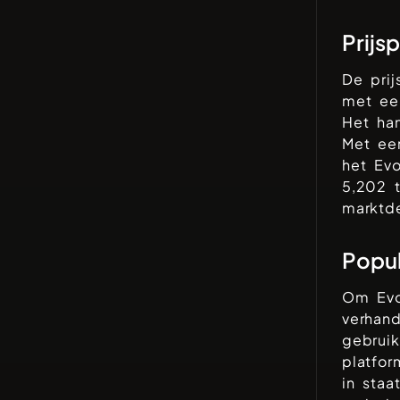
Prijs
De pri
met e
Het ha
Met ee
het
Evo
5,202
t
marktd
Popul
Om
Ev
verhand
gebrui
platfor
in sta