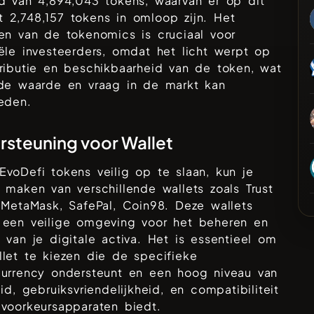
ad van
4,894,043
tokens, waarvan er op dit
nt
2,748,157
tokens in omloop zijn. Het
en van de tokenomics is cruciaal voor
ële investeerders, omdat het licht werpt op
ributie en beschikbaarheid van de token, wat
 de waarde en vraag in de markt kan
eden.
steuning voor Wallet
EvoDefi
tokens veilig op te slaan, kun je
 maken van verschillende wallets zoals
Trust
 MetaMask, SafePal, Coin98
. Deze wallets
 een veilige omgeving voor het beheren en
 van je digitale activa. Het is essentieel om
let te kiezen die de specifieke
currency ondersteunt en een hoog niveau van
eid, gebruiksvriendelijkheid, en compatibiliteit
voorkeursapparaten biedt.