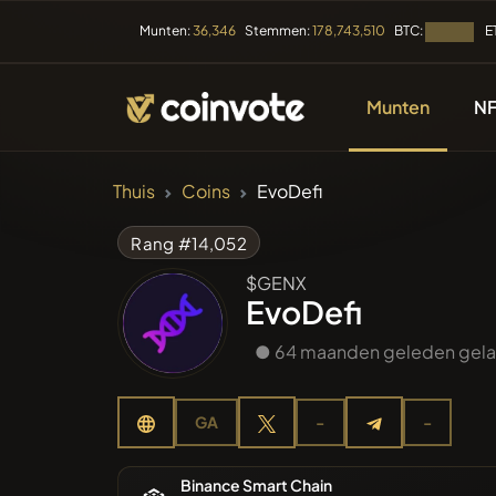
BTC:
E
Munten:
36,346
Stemmen:
178,743,510
Laden...
Munten
NF
CRYPTOCURRENC
Thuis
Coins
EvoDefi
Alle Mun
Rang #14,052
$GENX
Recente
EvoDefi
● 64 maanden geleden gel
Trendin
GA
-
-
Presales
Binance Smart Chain