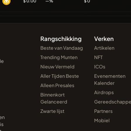
$ 0.00
—%
$ 0
Rangschikking
Verken
Beste van Vandaag
Artikelen
Trending Munten
NFT
de
Nieuw Vermeld
ICOs
Aller Tijden Beste
Evenementen
Kalender
Alleen Presales
Airdrops
Binnenkort
Gelanceerd
Gereedschapp
Zwarte lijst
Partners
en
Mobiel
is