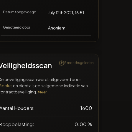
Datum toegevoegd
July 12th 2021, 16:51
Genoteerd door
Anoniem
5 monthsgeleden
Veiligheidsscan
De beveiligingsscan wordt uitgevoerd door
Goplus
en dient als een algemene indicatie van
contractbeveiliging.
Meer
Aantal Houders:
1600
Koopbelasting:
0.00 %