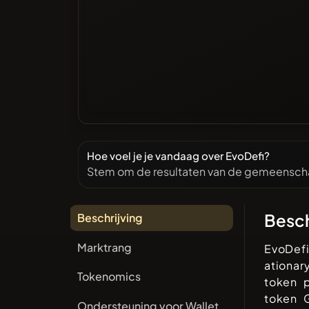
Hoe voel je je vandaag over EvoDefi?
Stem om de resultaten van de gemeenscha
Besch
Beschrijving
Marktrang
EvoDefi
ationar
Tokenomics
token p
token 
Ondersteuning voor Wallet