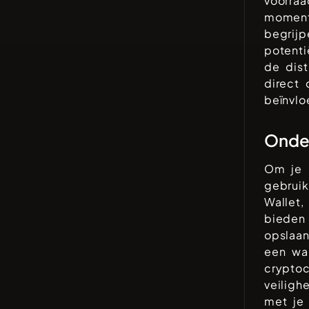
voorra
mome
begrijp
potenti
de dist
direct
beïnvlo
Onder
Om je
gebruik
Wallet,
bieden
opslaan
een wal
crypto
veiligh
met je 