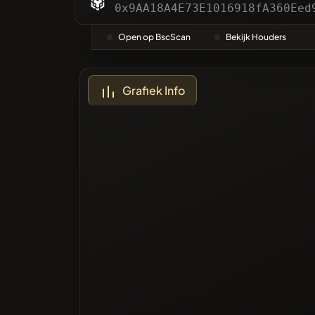
Categor
0x9AA18A4E73E1016918fA360Eed
Open op BscScan
Bekijk Houders
Meest 
Grafiek Info
Zwarte li