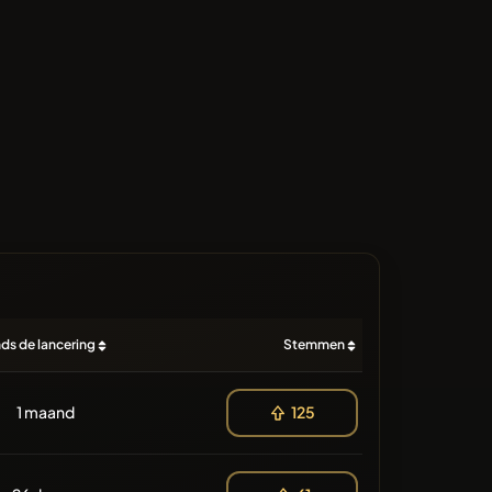
nds de lancering
Stemmen
1 maand
125