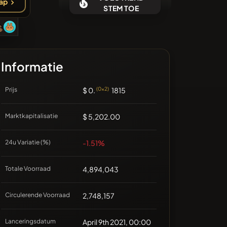
ap
Geen recente munten
STEM TOE
Informatie
Prijs
$ 0.
(0x2)
1815
Marktkapitalisatie
$ 5,202.00
24u Variatie (%)
-1.51%
Totale Voorraad
4,894,043
Circulerende Voorraad
2,748,157
Lanceringsdatum
April 9th 2021, 00:00