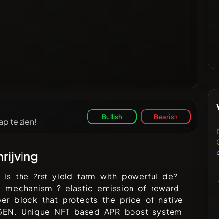
Bullish
Bearish
p te zien!
rijving
 is the ?rst yield farm with powerful de?
y mechanism ? elastic emission of reward
er block that protects the price of native
GEN. Unique NFT based APR boost system