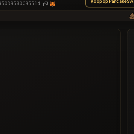
Koop op PancakeSw
ieën
Artikel
950D9580C9551d
❌
Gestemd
jst