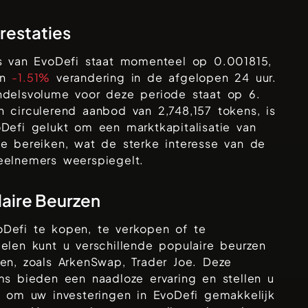
prestaties
js van
EvoDefi
staat momenteel op
0.001815
,
en
-1.51%
verandering in de afgelopen 24 uur.
ndelsvolume voor deze periode staat op
6
.
n circulerend aanbod van
2,748,157
tokens, is
Defi
gelukt om een marktkapitalisatie van
e bereiken, wat de sterke interesse van de
eelnemers weerspiegelt.
aire Beurzen
oDefi
te kopen, te verkopen of te
elen kunt u verschillende populaire beurzen
ken, zoals
ArkenSwap, Trader Joe
. Deze
ms bieden een naadloze ervaring en stellen u
at om uw investeringen in
EvoDefi
gemakkelijk