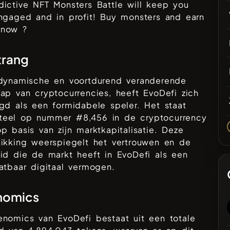
ictive NFT Monsters Battle will keep you
ngaged and in profit! Buy monsters and earn
now ?
trang
 dynamische en voortdurend veranderende
hap van cryptocurrencies, heeft
EvoDefi
zich
gd als een formidabele speler. Het staat
eel op nummer #
8,456
in de cryptocurrency
p basis van zijn marktkapitalisatie. Deze
hikking weerspiegelt het vertrouwen en de
eid die de markt heeft in
EvoDefi
als een
atbaar digitaal vermogen.
nomics
enomics van
EvoDefi
bestaat uit een totale