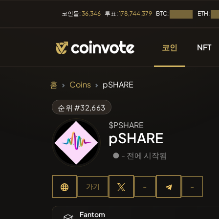
BTC:
ETH:
코인들:
36,346
투표:
178,744,379
로딩 중...
로딩
코인
NFT
암호화폐
홈
Coins
pSHARE
모든 코
순위 #32,663
$PSHARE
최근에 
pSHARE
● - 전에 시작됨
트렌딩
가기
-
-
사전판매
Fantom