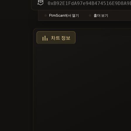
카테고리
0xB92E1FdA97e94B474516E9D8A9
FtmScan에서 열기
홀더 보기
가장 많이
차트 정보
블랙리스