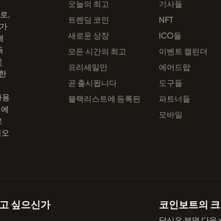
오늘의 최고
기사들
로,
트렌딩 코인
NFT
 가
새로운 상장
ICO들
에
독
모든 시간의 최고
이벤트 캘린더
및
프리세일만
에어드랍
한
곧 출시됩니다
도구들
.
사용
블랙리스트에 등록된
파트너들
성에
모바일
로
떠오
알고 싶으신가
코인보트의 크
당신은 분명 다음 