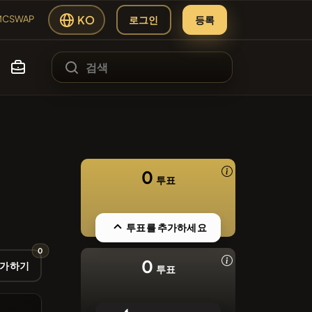
KO
로그인
등록
MCSWAP
#84
AP
LMCSWAP
#99
SIE
0
투표
#1
ading Hub
ATH
#253
투표를 추가하세요
T
0
#1106
0
EN
추가하기
투표