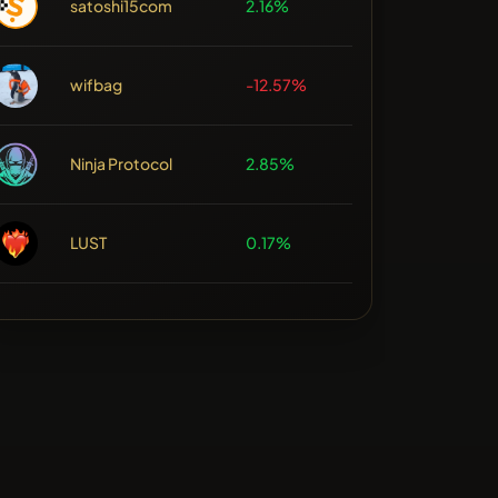
satoshi15com
2.16%
wifbag
-12.57%
Ninja Protocol
2.85%
LUST
0.17%