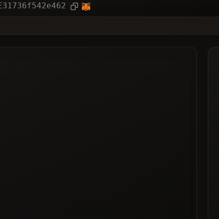
기사
E31736f542e462
 투표 받은
트에 등록된