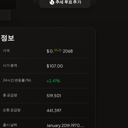
추세 투표 추가
❌최근 코인 없음
정보
가격
$ 0.
(0x3)
2068
시가 총액
$ 107.00
24시간 변동률 (%)
+2.41%
총 공급량
519,501
순환 공급량
441,397
출시 날짜
January 20th 1970, 00:00