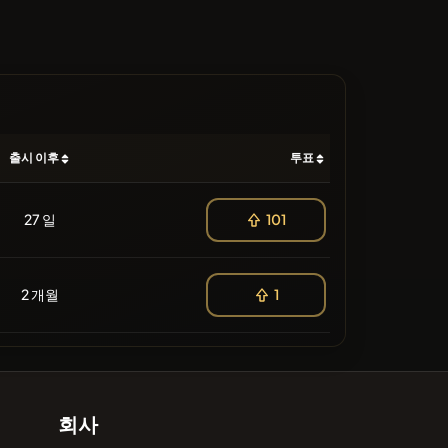
출시 이후
투표
27 일
101
2 개월
1
회사