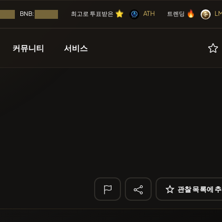
⭐
🔥
⭐
🔥
⭐
🔥
ATH
L
⭐
🔥
BNB:
최고로 투표받은
트렌딩
 중...
로딩 중...
커뮤니티
서비스
🔥 트렌딩
곧
캠페인들
기타
리스팅
무료
LIMOCOIN SW
인
에어드랍
광고
코인
POOPSIE
POOP
등록된
ICO들
파트너들
NFT
Algorithmic Tr
SmartleCo
이벤트 캘린더
도구들
SLC
에어드롭
PERFI
PEEFITOK
관찰 목록에 
ICO
🔎 최근 검색