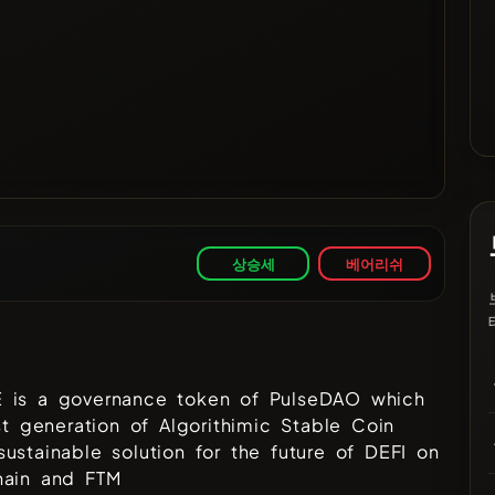
상승세
베어리쉬
 is a governance token of PulseDAO which
rst generation of Algorithimic Stable Coin
ustainable solution for the future of DEFI on
hain and FTM