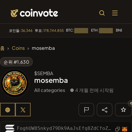
BTC:
ETH:
BNB:
코인들:
36,346
투표:
178,744,855
로딩 중...
로딩 중...
로딩 
🔥 트렌딩
홈
Coins
mosemba
#1
Algorithmic Trading H
순위 #1,630
#140
YellowCatz
YC
$SEMBA
mosemba
#98
POOPSIE
POOPSIE
All categories
● 4 개월 전에 시작됨
#56
Akecoin
ACO
#267
FYRA
FYRA
🔎 최근 검색
FoghUW85nkyd79Dk9AaJsEfq8ZdCfoZSkVJBkgZCSpGv