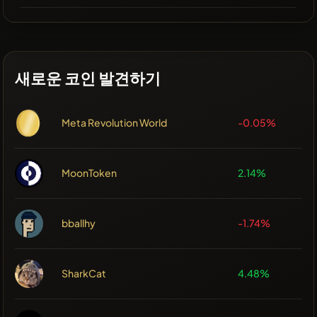
새로운 코인 발견하기
Meta Revolution World
-0.05%
MoonToken
2.14%
bballhy
-1.74%
SharkCat
4.48%