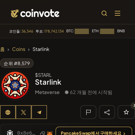
BTC:
ETH:
BNB:
코인들:
36,346
투표:
178,742,134
로딩 중...
로딩 중...
로딩 중
🔥 트렌딩
홈
Coins
Starlink
#256
SmartleCo
SLCT
순위 #8,579
#144
YellowCatz
YC
$STARL
Starlink
#280
FYRA
FYRA
Metaverse
● 62 개월 전에 시작됨
#152
Drex Coin
DREX
#88
Pepino
PEPINO
🔎 최근 검색
0x8e6cd950ad6ba651f6dd608dc70e5886b1aa6b24
PancakeSwap에서 구매하세요