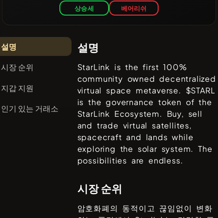
상승세
베어리쉬
설명
설명
시장 순위
StarLink is the first 100%
community owned decentralized
지갑 지원
virtual space metaverse. $STARL
is the governance token of the
인기 있는 거래소
StarLink Ecosystem. Buy, sell
and trade virtual satellites,
spacecraft and lands while
exploring the solar system. The
possibilities are endless.
시장 순위
암호화폐의 동적이고 끊임없이 변화