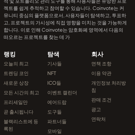
석 및 포트폴리오 관리 도구를 통해 사용자들은 유망한 프로
젝트를 쉽게 추적하고 참여할 수 있습니다. Coinvote는 커
뮤니티 중심의 플랫폼으로서, 사용자들이 탐색하고, 투표하
고, 프로젝트의 가시성에 직접 영향을 미치는 것을 가능하게
합니다. 이로 인해 Coinvote는 암호화폐 영역에서 다음의
떠오르는 프로젝트를 찾는 데 가
랭킹
탐색
회사
오늘의 최고
기사들
면책 조항
트렌딩 코인
NFT
이용 약관
새로운 상장
ICO들
개인정보 처리방
침
모든 시간의 최고
이벤트 캘린더
판매 조건
프리세일만
에어드랍
광고
곧 출시됩니다
도구들
연락처
블랙리스트에 등
파트너들
록된
모바일