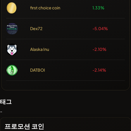
first choice coin
1.33%
Dex72
-5.04%
Alaska Inu
-2.10%
DATBOI
-2.14%
태그
-
프로모션 코인