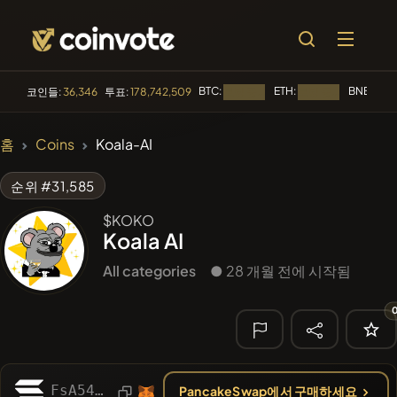
BTC:
ETH:
BNB:
코인들:
36,346
투표:
178,742,509
로딩 중...
로딩 중...
로딩 
🔥 트렌딩
홈
Coins
Koala-AI
#144
YellowCatz
YC
순위 #31,585
#1
Algorithmic Trading H
$KOKO
Koala AI
#556
Heap of hay
HAY
All categories
● 28 개월 전에 시작됨
#278
FYRA
FYRA
#622
ATH
ATH
🔎 최근 검색
FsA54yL49WKs7rWoGv9sUcbSGWCWV756jTD349e6H2yW
PancakeSwap에서 구매하세요