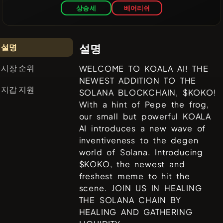
상승세
베어리쉬
설명
설명
시장 순위
WELCOME TO KOALA AI! THE
NEWEST ADDITION TO THE
지갑 지원
SOLANA BLOCKCHAIN, $KOKO!
With a hint of Pepe the frog,
our small but powerful KOALA
AI introduces a new wave of
inventiveness to the degen
world of Solana. Introducing
$KOKO, the newest and
freshest meme to hit the
scene. JOIN US IN HEALING
THE SOLANA CHAIN BY
HEALING AND GATHERING