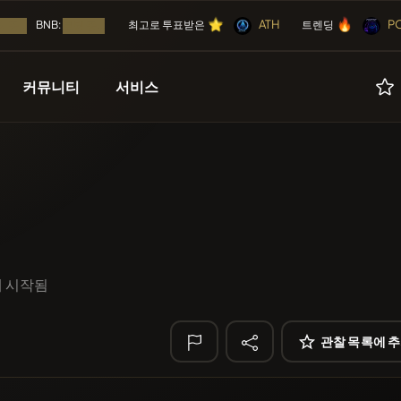
⭐
🔥
⭐
🔥
⭐
🔥
ATH
P
⭐
🔥
BNB:
최고로 투표받은
트렌딩
 중...
로딩 중...
커뮤니티
서비스
🔥 트렌딩
곧
캠페인들
기타
리스팅
무료
POOPSIE
POOP
인
에어드랍
광고
코인
SmartleCo
SLC
등록된
ICO들
파트너들
NFT
LIMOCOIN SW
에 시작됨
Algorithmic Tr
이벤트 캘린더
도구들
에어드롭
Sirtoken
SIR
관찰 목록에 
ICO
🔎 최근 검색