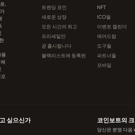
로,
트렌딩 코인
NFT
 가
새로운 상장
ICO들
에
독
모든 시간의 최고
이벤트 캘린더
및
프리세일만
에어드랍
한
곧 출시됩니다
도구들
.
사용
블랙리스트에 등록된
파트너들
성에
모바일
로
떠오
알고 싶으신가
코인보트의 크
당신은 분명 다음 