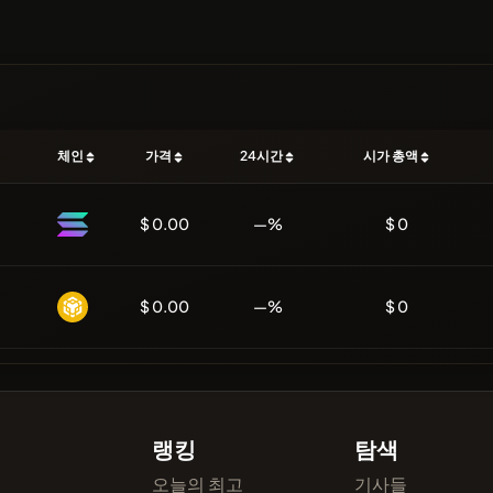
체인
가격
24시간
시가 총액
$ 0.00
—%
$ 0
$ 0.00
—%
$ 0
랭킹
탐색
오늘의 최고
기사들