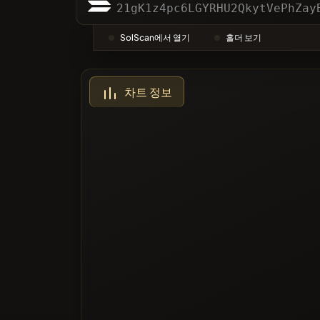
카테고리
21gK1z4pc6LGYRHU2QkytVePhZay
SolScan에서 열기
홀더 보기
가장 많이
차트 정보
블랙리스