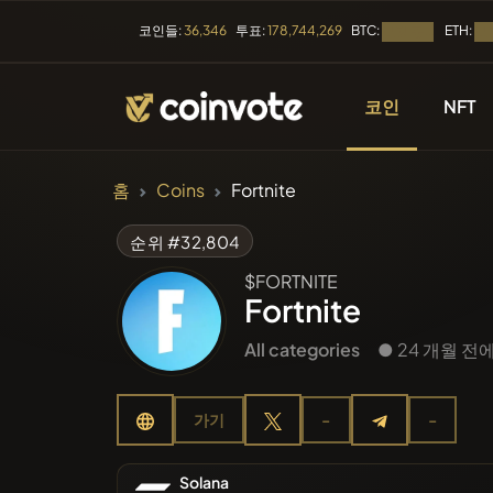
BTC:
ETH:
코인들:
36,346
투표:
178,744,269
로딩 중...
로딩
코인
NFT
암호화폐
홈
Coins
Fortnite
모든 코
순위 #32,804
$FORTNITE
최근에 
Fortnite
All categories
● 24 개월 전
트렌딩
가기
-
-
사전판매
Solana