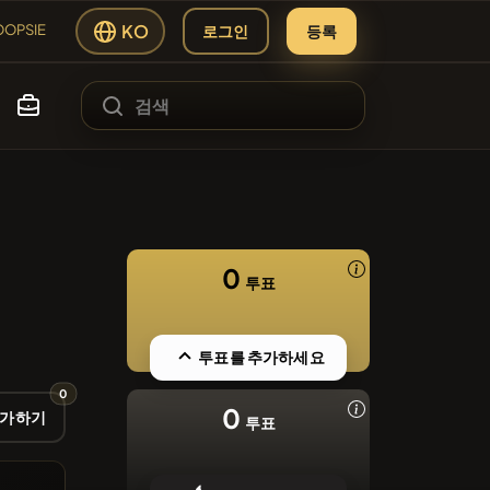
KO
로그인
등록
OOPSIE
#100
SIE
#253
T
0
투표
#84
AP
LMCSWAP
#1
투표를 추가하세요
ading Hub
ATH
0
#2058
0
추가하기
투표