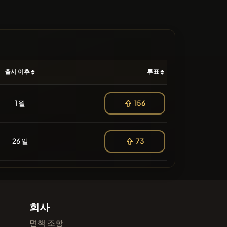
출시 이후
투표
1 월
156
26 일
73
회사
면책 조항