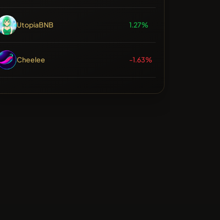
UtopiaBNB
1.27%
Cheelee
-1.63%