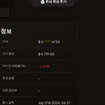
추세 투표 추가
❌최근 코인 없음
정보
가격
$ 0.
(0x5)
4734
시가 총액
$ 4,719.00
24시간 변동률 (%)
-2.94%
총 공급량
-
순환 공급량
-
출시 날짜
July 27th 2024, 06:37