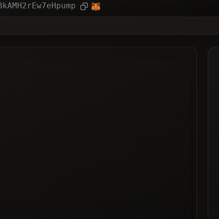
기사
BkAMH2rEw7eHpump
 투표 받은
트에 등록된