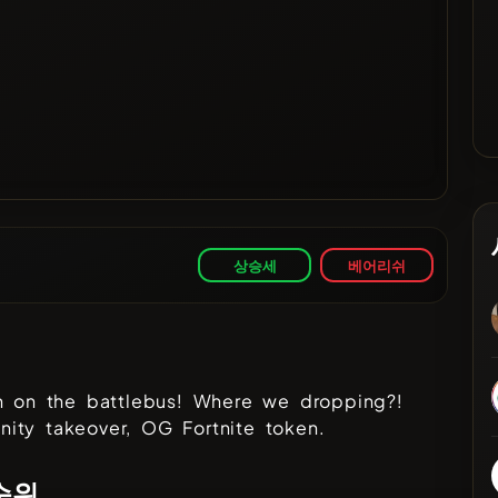
상승세
베어리쉬
in on the battlebus! Where we dropping?!
ity takeover, OG Fortnite token.
순위