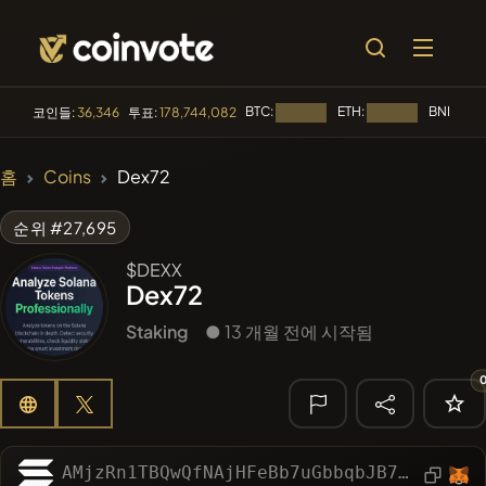
BTC:
ETH:
BNB:
코인들:
36,346
투표:
178,744,082
로딩 중...
로딩 중...
로딩 
🔥 트렌딩
홈
Coins
Dex72
#3123
KekiusCoin
KEKE
순위 #27,695
#1016
LOVELY EGON
LEGON
$DEXX
Dex72
#2059
Sirtoken
SIR
Staking
● 13 개월 전에 시작됨
#2303
Chase McCoin
CHASE
#3099
Infinite Money Glitch
IMG
🔎 최근 검색
AMjzRn1TBQwQfNAjHFeBb7uGbbqbJB7FzXAnGgdFPk6K