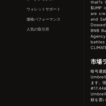
that?s 
$UMP is
ウォレットサポート
are cr
価格パフォーマンス
and Sa
Doxxed 
人気の取引所
BNB Bu
Agency
battle
CLIMATE
市場
暗号通
Umbrell
ます。
#
17,44
Umbrell
頼を置