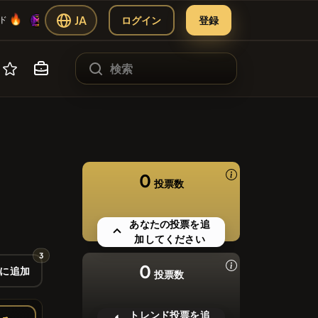
🔥
🔥
JA
ログイン
登録
MANIA
🔥
ド
🔥
#2656
ANIA
広告
#4004
ES
MBERS
0
投票数
オファリング）
パートナー
#2569
あなたの投票を追
#276
ツール
加してください
3
#619
0
に追加
投票数
トレンド投票を追