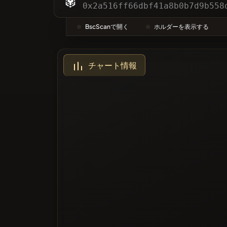
カテゴリ
0x2a516ff66dbf41a8b0b7d9b558
BscScanで開く
ホルダーを表示する
最も投票
チャート情報
ブラック