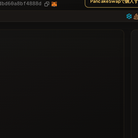
PancakeSwapで購入
ー
記事
dbd60a8bf4888d
❌
された
リスト化された