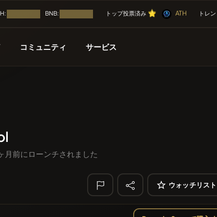
⭐
⭐
ATH
⭐
TH:
BNB:
トップ投票済み
トレン
読み込み中...
読み込み中...
⭐
T
コミュニティ
サービス
🔥 トレンド
近日公開
キャンペーン
その他
リスト化
無料
Mememania
M
コイン
エアドロップ
コイン
MEMBERBERRI
ト化された
ICO（イニシャル・コイン・
ol
NFT
Boss cat
BCT
9 ヶ月前にローンチされました
FYRA
イベントカレンダー
FYRA
エアドロップ
ATH
ATH
ウォッチリスト
ル
ICO
🔎 最近の検索