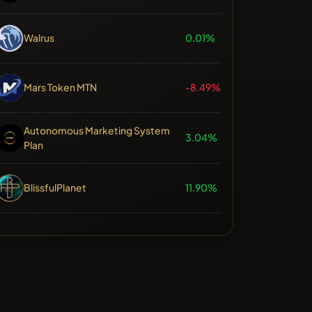
Walrus
0.01%
Mars Token MTN
-8.49%
Autonomous Marketing System
3.04%
Plan
BlissfulPlanet
11.90%