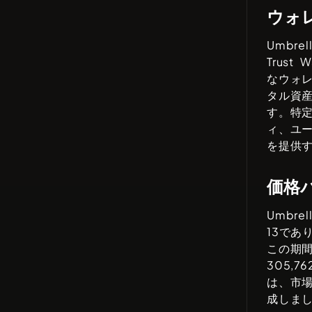
ウォ
Umbrell
Trust W
なウォ
タル資
す。特
ィ、ユ
を提供
価格
Umbrell
13
であり
この期
305,762
は、市
成しま