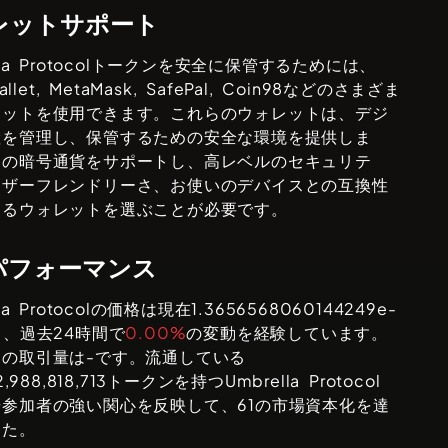
レットサポート
a Protocol
トークンを安全に保管するためには、
allet, MetaMask, SafePal, Coin98
などのさまざま
レットを使用できます。これらのウォレットは、デジ
産を管理し、保管するための安全な環境を提供しま
定の暗号通貨をサポートし、高レベルのセキュリテ
ーザーフレンドリーさ、お使いのデバイスとの互換性
するウォレットを選ぶことが必要です。
パフォーマンス
a Protocol
の価格は現在
1.3656568060144249e-
、過去24時間で
0.00%
の変動を経験しています。
間の取引量は
-
です。流通している
,988,818,713
トークンを持つ
Umbrella Protocol
場参加者の強い関心を反映して、
61
の市場資本化を達
した。