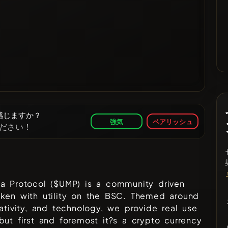
うに感じますか？
強気
ベアリッシュ
ださい！
la Protocol ($UMP) is a community driven
oken with utility on the BSC. Themed around
eativity, and technology, we provide real use
but first and foremost it?s a crypto currency