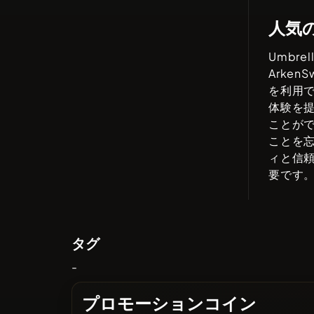
人気
Umbrell
ArkenS
を利用
体験を
ことが
ことを
ィと信
要です
タグ
-
プロモーションコイン