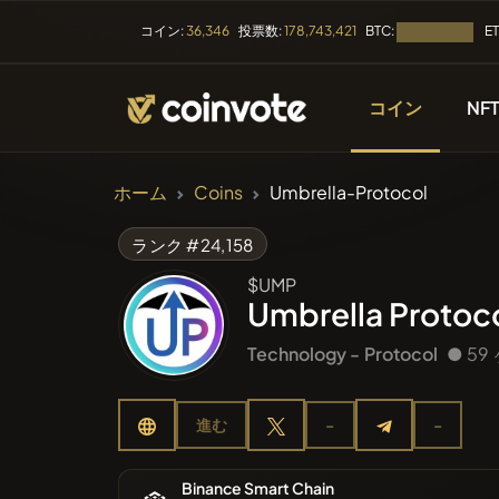
BTC:
E
コイン:
36,346
投票数:
178,743,421
読み込み中...
コイン
NF
暗号通貨
ホーム
Coins
Umbrella-Protocol
すべての
ランク #24,158
$UMP
最近リス
Umbrella Protoc
Technology -
Protocol
● 5
トレンド
進む
-
-
プレセー
Binance Smart Chain