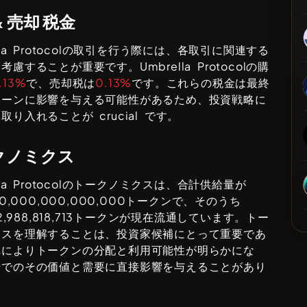
& 売却 税金
a Protocol
の取引を行う際には、各取引に関連する
を考慮することが重要です。
Umbrella Protocol
の購
.13%
で、売却税は
0.13%
です。これらの税金は最終
ターンに影響を与える可能性があるため、投資戦略に
取り入れることが crucial です。
クノミクス
a Protocol
のトークノミクスは、合計供給量が
0,000,000,000,000
トークンで、そのうち
,988,818,713
トークンが現在流通しています。トー
クスを理解することは、投資家候補にとって重要であ
れによりトークンの分配と利用可能性が明らかにな
場でのその価値と需要に直接影響を与えることがあり