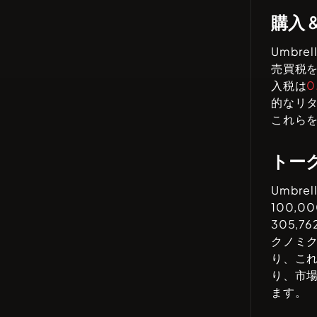
購入 
Umbrell
売買税
入税は
0
的なリ
これらを
トー
Umbrell
100,00
305,762
クノミ
り、こ
り、市
ます。