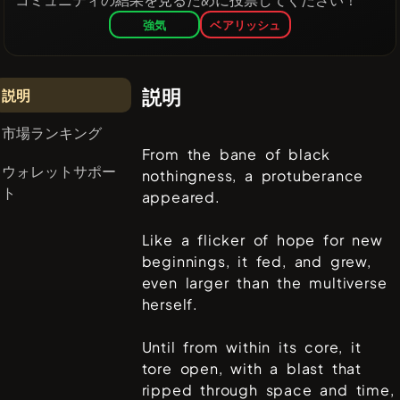
強気
ベアリッシュ
説明
説明
市場ランキング
From the bane of black
ウォレットサポー
nothingness, a protuberance
ト
appeared.
Like a flicker of hope for new
beginnings, it fed, and grew,
even larger than the multiverse
herself.
Until from within its core, it
tore open, with a blast that
ripped through space and time,