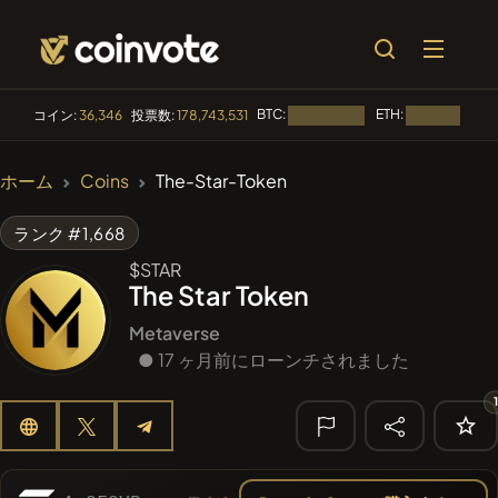
BTC:
ETH:
コイン:
36,346
投票数:
178,743,531
読み込み中...
読み込み中...
🔥 トレンド
ホーム
Coins
The-Star-Token
#2298
Mememania
MANIA
ランク #1,668
#2636
MEMBERBERRIES
MBERS
$STAR
The Star Token
#1135
BullSync
BULLSYNC
Metaverse
#608
● 17 ヶ月前にローンチされました
ATH
ATH
#84
LIMOCOIN SWAP
LMCSW
🔎 最近の検
索