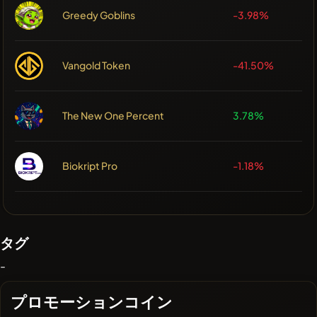
Greedy Goblins
-3.98%
Vangold Token
-41.50%
The New One Percent
3.78%
Biokript Pro
-1.18%
タグ
-
プロモーションコイン