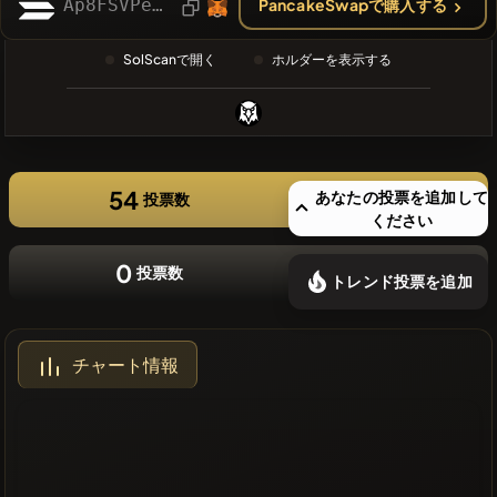
Ap8FSVPew7iPebcnbbBvAKi9w276qZUgkqVQX11sPqbW
PancakeSwapで購入する
❌最近のコ
インはあり
SolScanで開く
ホルダーを表示する
ません
54
あなたの投票を追加して
投票数
ください
0
投票数
トレンド投票を追加
チャート情報