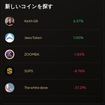
新しいコインを探す
Keith Gill
6.37%
Jaws Token
1.00%
ZOOMBA
-1.83%
SUPS
-8.76%
The white dove
-37.21%