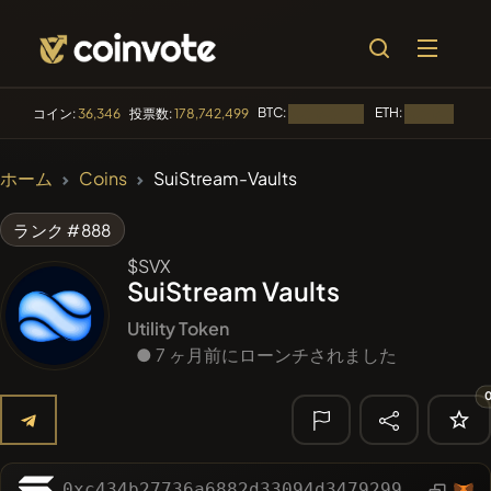
BTC:
ETH:
コイン:
36,346
投票数:
178,742,499
読み込み中...
読み込み中...
🔥 トレンド
ホーム
Coins
SuiStream-Vaults
#144
YellowCatz
YC
ランク #888
#1
Algorithmic Trading H
$SVX
SuiStream Vaults
#278
FYRA
FYRA
Utility Token
#556
● 7 ヶ月前にローンチされました
Heap of hay
HAY
#1323
BullSync
BULLSYNC
🔎 最近の検
索
0xc434b27736a6882d33094d34792999702860a13c