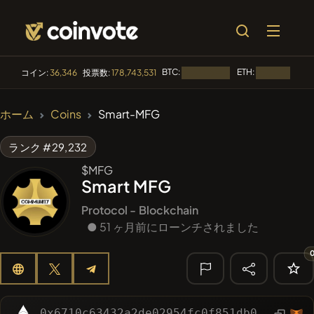
BTC:
ETH:
コイン:
36,346
投票数:
178,743,531
読み込み中...
読み込み中...
🔥 トレンド
ホーム
Coins
Smart-MFG
#2298
Mememania
MANIA
ランク #29,232
#2636
MEMBERBERRIES
MBERS
$MFG
Smart MFG
#613
ATH
ATH
Protocol -
Blockchain
#1135
● 51 ヶ月前にローンチされました
BullSync
BULLSYNC
#143
YellowCatz
YC
🔎 最近の検
索
0x6710c63432a2de02954fc0f851db07146a6c0312