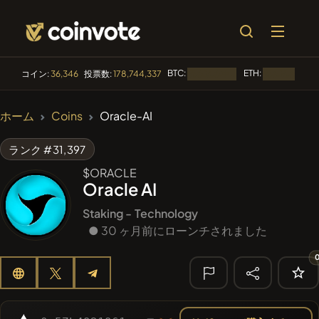
BTC:
ETH:
コイン:
36,346
投票数:
178,744,337
読み込み中...
読み込み中...
🔥 トレンド
ホーム
Coins
Oracle-AI
#100
POOPSIE
POOPSIE
ランク #31,397
#84
LIMOCOIN SWAP
LMCSW
$ORACLE
Oracle AI
#1
Algorithmic Trading H
Staking -
Technology
#1106
● 30 ヶ月前にローンチされました
PERFI
PEEFITOKEN
#253
SmartleCo
SLCT
🔎 最近の検
索