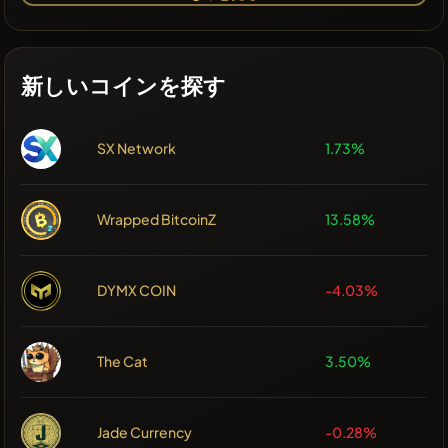
新しいコインを探す
SX Network
1.73%
Wrapped BitcoinZ
13.58%
DYMX COIN
-4.03%
The Cat
3.50%
Jade Currency
-0.28%