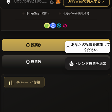
0x57b49219614859176ddb029298486b6c30193cbd
UniSwapで購入する
❌最近のコ
インはあり
EtherScanで開く
ホルダーを表示する
ません
0
あなたの投票を追加して
投票数
ください
0
投票数
トレンド投票を追加
チャート情報