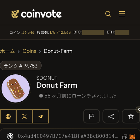
BTC:
ETH:
コイン:
36,346
投票数:
178,742,568
読み込み中...
読み込み中...
🔥 トレンド
ホーム
Coins
Donut-Farm
#144
YellowCatz
YC
ランク #19,753
#1
Algorithmic Trading H
$DONUT
Donut Farm
#102
POOPSIE
POOPSIE
● 58 ヶ月前にローンチされました
#622
ATH
ATH
#71
Pag Pal
PAGPAL
🔎 最近の検
索
0x4ad4C0497B7C7e41BfeA3BcB00814d475F17d18E