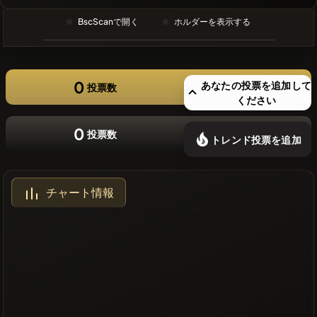
❌最近のコ
BscScanで開く
ホルダーを表示する
インはあり
ません
0
あなたの投票を追加して
投票数
ください
0
投票数
トレンド投票を追加
チャート情報