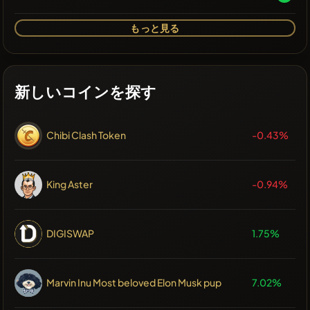
もっと見る
新しいコインを探す
Chibi Clash Token
-0.43%
King Aster
-0.94%
DIGISWAP
1.75%
Marvin Inu Most beloved Elon Musk pup
7.02%