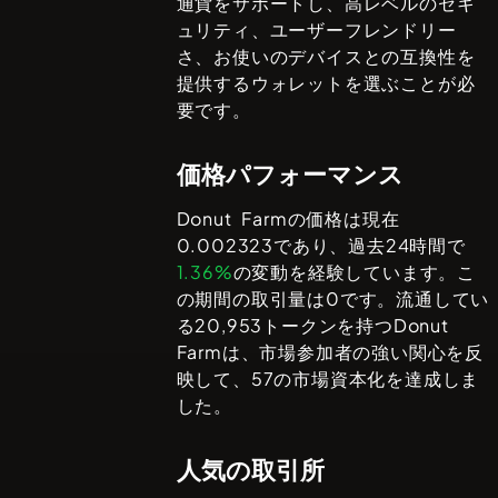
通貨をサポートし、高レベルのセキ
ュリティ、ユーザーフレンドリー
さ、お使いのデバイスとの互換性を
提供するウォレットを選ぶことが必
要です。
価格パフォーマンス
Donut Farm
の価格は現在
0.002323
であり、過去24時間で
1.36%
の変動を経験しています。こ
の期間の取引量は
0
です。流通してい
る
20,953
トークンを持つ
Donut
Farm
は、市場参加者の強い関心を反
映して、
57
の市場資本化を達成しま
した。
人気の取引所