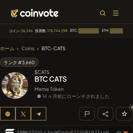
BTC:
ETH:
コイン:
36,346
投票数:
178,744,298
読み込み中...
読み込み中...
🔥 トレンド
ホーム
Coins
BTC-CATS
#1299
PERFI
PEEFITOKEN
ランク #3,660
#100
POOPSIE
POOPSIE
$CATS
BTC CATS
#253
SmartleCo
SLCT
Meme Token
#84
● 14 ヶ月前にローンチされました
LIMOCOIN SWAP
LMCSW
#1
Algorithmic Trading H
🔎 最近の検
索
APMkG55VLsJnyW5hdy82T5hRt9JTse9WpktAnqPxpump