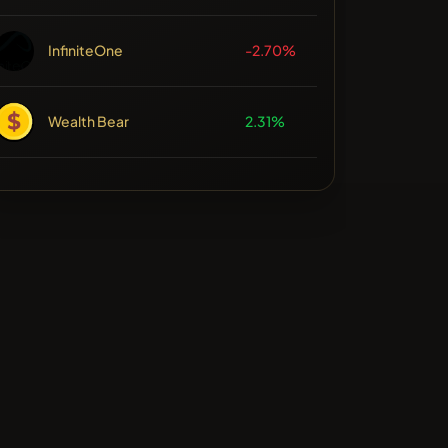
InfiniteOne
-2.70%
Wealth Bear
2.31%