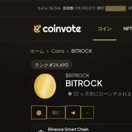
BTC:
E
コイン:
36,346
投票数:
178,742,573
読み込み中...
コイン
NF
暗号通貨
ホーム
Coins
BITROCK
すべての
ランク #24,690
$BITROCK
最近リス
BITROCK
● 32 ヶ月前にローンチされ
トレンド
進む
-
プレセー
Binance Smart Chain