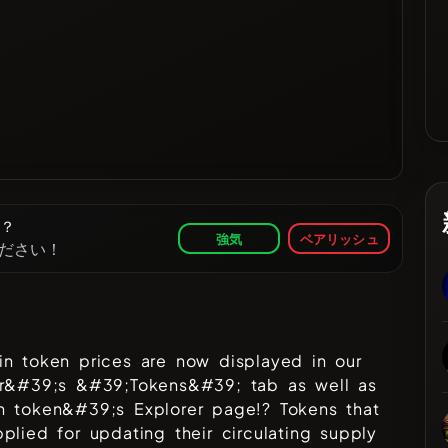
か？
強気
ベアリッシュ
ださい！
in token prices are now displayed in our
er&#39;s &#39;Tokens&#39; tab as well as
h token&#39;s Explorer page!? Tokens that
plied for updating their circulating supply