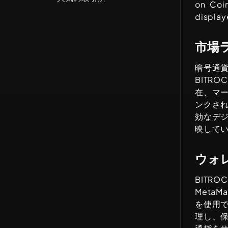
on Coi
display
市場
暗号通
BITROC
在、マ
ンクさ
効なデ
映して
ウォ
BITROC
MetaMa
を使用
理し、