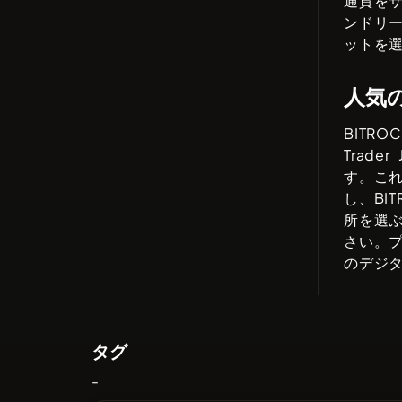
通貨を
ンドリ
ットを
人気
BITROC
Trader 
す。こ
し、
BI
所を選
さい。
のデジ
タグ
-