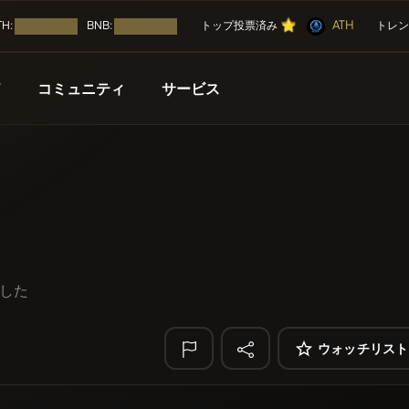
⭐
⭐
⭐
ATH
⭐
TH:
BNB:
トップ投票済み
トレン
読み込み中...
読み込み中...
T
コミュニティ
サービス
🔥 トレンド
近日公開
キャンペーン
その他
リスト化
無料
YellowCatz
YC
コイン
エアドロップ
コイン
Algorithmic Tr
ト化された
ICO（イニシャル・コイン・
NFT
POOPSIE
POOP
ました
ATH
イベントカレンダー
ATH
エアドロップ
Pag Pal
PAGPAL
ウォッチリスト
ル
ICO
🔎 最近の検索