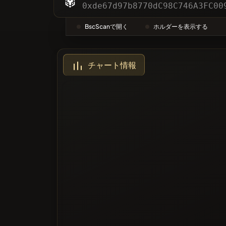
カテゴリ
0xde67d97b8770dC98C746A3FC00
BscScanで開く
ホルダーを表示する
最も投票
チャート情報
ブラック