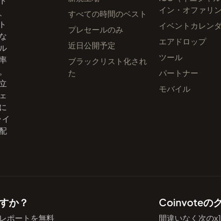
ト
イン・オファリ
、
すべての時間のベスト
ト
イベントカレン
プレセールのみ
な
エアドロップ
近日公開予定
ル
ツール
率
ブラックリスト化され
。
た
パートナー
立
モバイル
ェ
に
ライ
配
すか？
Coinvot
レポートを無料
間違いなく次のx