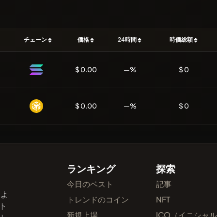
チェーン
価格
24時間
時価総額
$ 0.00
—%
$ 0
$ 0.00
—%
$ 0
ランキング
探索
今日のベスト
記事
およ
トレンドのコイン
NFT
ト
新規上場
ICO（イニシャ