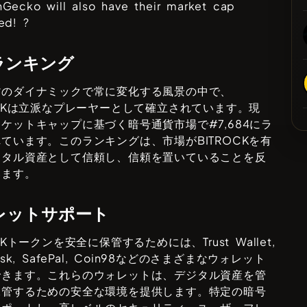
nGecko will also have their market cap
ed! ?
ランキング
貨のダイナミックで常に変化する風景の中で、
K
は立派なプレーヤーとして確立されています。現
ーケットキャップに基づく暗号通貨市場で#
7,684
にラ
れています。このランキングは、市場が
BITROCK
を有
ジタル資産として信頼し、信頼を置いていることを反
います。
レットサポート
K
トークンを安全に保管するためには、
Trust Wallet,
sk, SafePal, Coin98
などのさまざまなウォレット
できます。これらのウォレットは、デジタル資産を管
保管するための安全な環境を提供します。特定の暗号