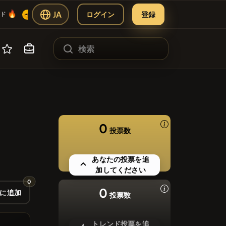
🔥
🔥
🔥
JA
ログイン
登録
YC
🔥
ド
#144
広告
#1
ading Hub
ATH
0
投票数
オファリング）
パートナー
#102
SIE
あなたの投票を追
#622
ツール
加してください
0
#71
0
に追加
投票数
トレンド投票を追