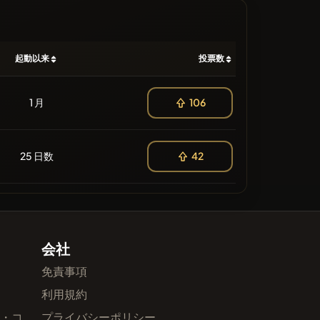
起動以来
投票数
1 月
106
25 日数
42
会社
免責事項
利用規約
ル・コ
プライバシーポリシー