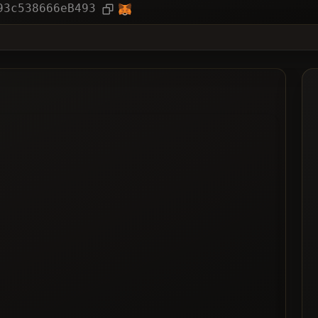
ー
記事
93c538666eB493
❌
された
リスト化された