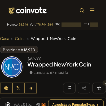
BTC:
ETH:
Monete:
36,346
Voti:
178,744,384
Caricamento...
Caricamento
🔥 DI
Casa
Coins
Wrapped-NewYork-Coin
TENDENZA
#84
LIMOCOIN SWAP
LM
Posizione #18,970
#99
POOPSIE
$WNYC
POOPSIE
Wrapped NewYork Coin
#1
Algorithmic Trading H
● Lanciato 67 mesi fa
#252
SmartleCo
SLCT
#1092
PERFI
PEEFITOKEN
🔎 RICERCA
0x6c015277b0f9b8c24b20bd8bbbd29fdb25738a69
Acquista su PancakeSwap