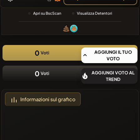
RECENTE
❌Nessuna
Apri su BscScan
Visualizza Detentori
moneta
recente
0
AGGIUNGI IL TUO
Voti
VOTO
0
AGGIUNGI VOTO AL
Voti
TREND
Informazioni sul grafico