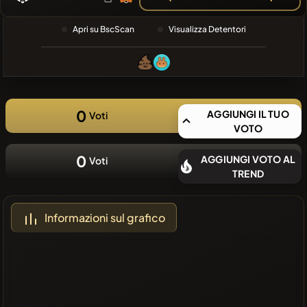
RECENTE
❌Nessuna
Apri su BscScan
Visualizza Detentori
moneta
recente
0
AGGIUNGI IL TUO
Voti
VOTO
0
AGGIUNGI VOTO AL
Voti
TREND
Informazioni sul grafico