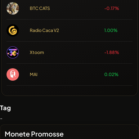
BTC CATS
-0.17%
Radio Caca V2
1.00%
Xtoom
-1.88%
MAI
0.02%
Tag
-
Monete Promosse