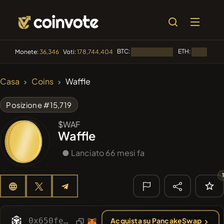
BTC:
ETH:
Monete:
36,346
Voti:
178,744,404
Caricamento...
Caricament
🔥 DI
Casa
Coins
Waffle
TENDENZA
#1
Algorithmic Trading H
Posizione #15,719
#1061
PERFI
$WAF
PEEFITOKEN
Waffle
#358
Dogwifhair
WIF
● Lanciato 66 mesi fa
#143
YellowCatz
YC
#1017
LOVELY EGON
LEGON
🔎 RICERCA
0x650febe5ad8a17a8f27f17ec80fd208e23e9246c
Acquista su PancakeSwap