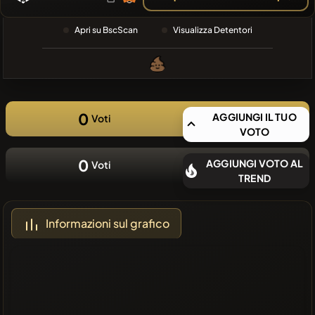
RECENTE
❌Nessuna
Apri su BscScan
Visualizza Detentori
moneta
recente
0
AGGIUNGI IL TUO
Voti
VOTO
0
AGGIUNGI VOTO AL
Voti
TREND
Informazioni sul grafico