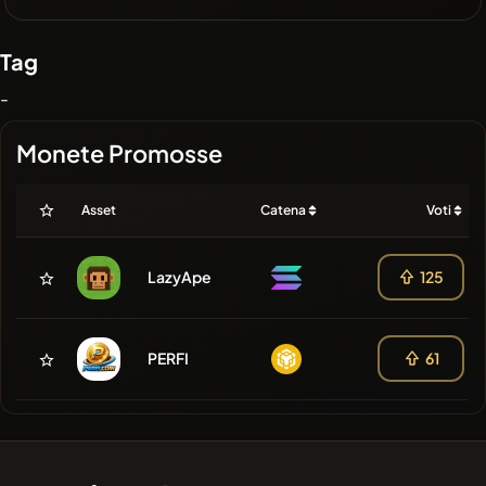
Tag
-
Monete Promosse
Asset
Catena
Voti
LazyApe
125
PERFI
61