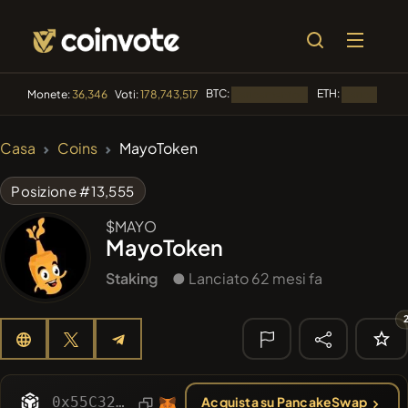
BTC:
ETH:
Monete:
36,346
Voti:
178,743,517
Caricamento...
Caricamento.
🔥 DI
Casa
Coins
MayoToken
TENDENZA
#2298
Mememania
MANIA
Posizione #13,555
#613
ATH
$MAYO
ATH
MayoToken
#276
FYRA
FYRA
Staking
● Lanciato 62 mesi fa
#1
Algorithmic Trading H
#2855
MEMBERBERRIES
MBERS
🔎 RICERCA
0x55C3218d2895C120F555d123DAc458FE9D39d0Ce
Acquista su PancakeSwap