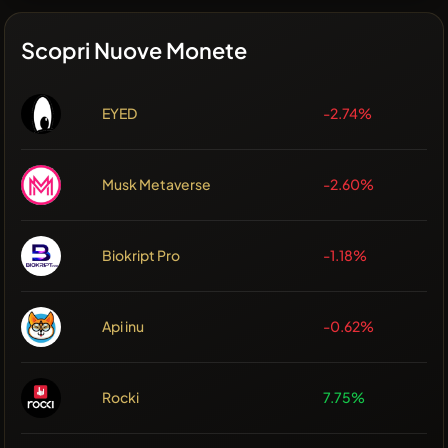
Scopri Nuove Monete
EYED
-2.74%
Musk Metaverse
-2.60%
Biokript Pro
-1.18%
Api inu
-0.62%
Rocki
7.75%