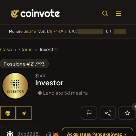
BTC:
ETH:
Monete:
36,346
Voti:
178,744,913
Caricamento...
Caricamento.
🔥 DI
Casa
Coins
Investor
TENDENZA
#1
Algorithmic Trading H
Posizione #21,993
#140
YellowCatz
$IVR
YC
Investor
#267
FYRA
FYRA
● Lanciato 58 mesi fa
#56
Akecoin
ACO
#98
POOPSIE
POOPSIE
🔎 RICERCA
0xb39d824bbbed9b17abc845182e04c766da487ec9
Acquista su PancakeSwap