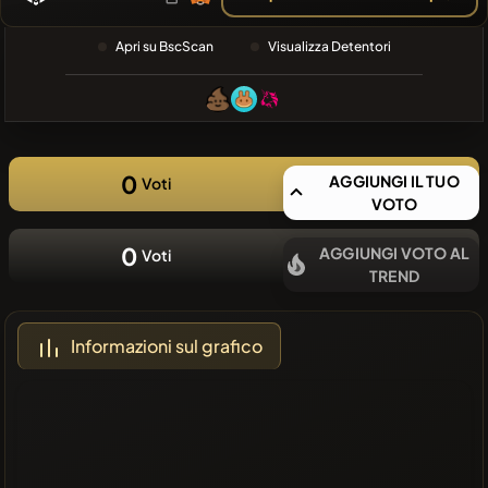
RECENTE
❌Nessuna
Apri su BscScan
Visualizza Detentori
moneta
recente
0
AGGIUNGI IL TUO
Voti
VOTO
0
AGGIUNGI VOTO AL
Voti
TREND
Informazioni sul grafico