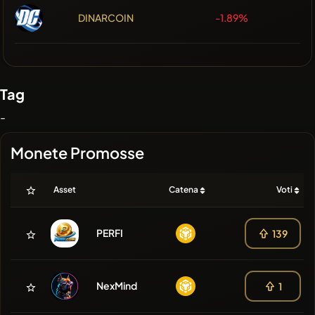
DINARCOIN
-1.89%
Tag
-
Monete Promosse
Asset
Catena
Voti
PERFI
139
NexMind
1