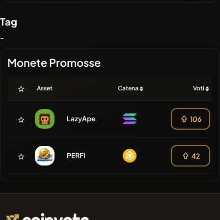
Tag
-
Monete Promosse
Asset
Catena
Voti
LazyApe
106
PERFI
42