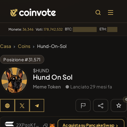
BTC:
ETH:
Monete:
36,346
Voti:
178,742,532
Caricamento...
Caricamento
🔥 DI
Casa
Coins
Hund-On-Sol
TENDENZA
#144
YellowCatz
YC
Posizione #31,571
#1
Algorithmic Trading H
$HUND
Hund On Sol
#102
POOPSIE
POOPSIE
Meme Token
● Lanciato 29 mesi fa
#622
ATH
ATH
#556
Heap of hay
HAY
🔎 RICERCA
2XPqoKfJitk8YcMDGBKy7CMzRRyF2X9PniZeCykDUZev
Acquista su PancakeSwap