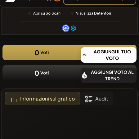
RECENTE
❌Nessuna
Apri su SolScan
Visualizza Detentori
moneta
recente
0
AGGIUNGI IL TUO
Voti
VOTO
0
AGGIUNGI VOTO AL
Voti
TREND
Informazioni sul grafico
Audit