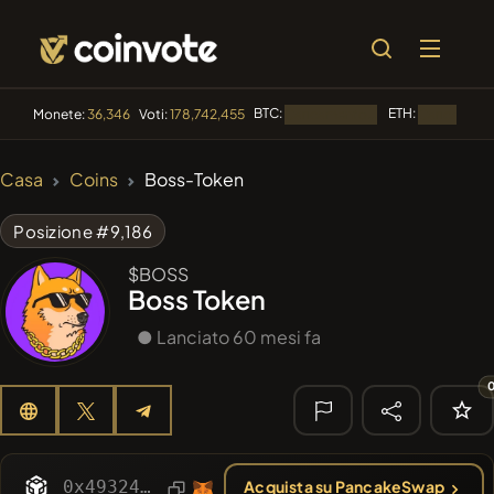
BTC:
ETH:
Monete:
36,346
Voti:
178,742,455
Caricamento...
Caricamento
🔥 DI
Casa
Coins
Boss-Token
TENDENZA
#144
YellowCatz
YC
Posizione #9,186
#1
Algorithmic Trading H
$BOSS
Boss Token
#1458
BullSync
BULLSYNC
● Lanciato 60 mesi fa
#278
FYRA
FYRA
#102
POOPSIE
POOPSIE
🔎 RICERCA
0x49324d59327fB799813B902dB55b2a118d601547
Acquista su PancakeSwap