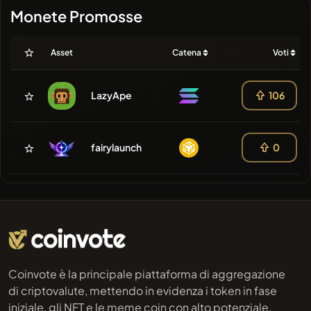
Monete Promosse
Asset
Catena
Voti
LazyApe
106
fairylaunch
0
Coinvote è la principale piattaforma di aggregazione
di criptovalute, mettendo in evidenza i token in fase
iniziale, gli NFT e le meme coin con alto potenziale.