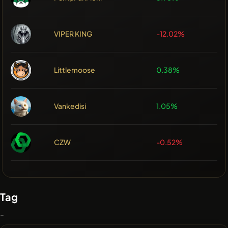
VIPER KING
-12.02%
Littlemoose
0.38%
Vankedisi
1.05%
CZW
-0.52%
Tag
-