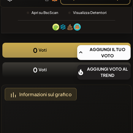
RECENTE
❌Nessuna
Apri su BscScan
Visualizza Detentori
moneta
recente
0
AGGIUNGI IL TUO
Voti
VOTO
0
AGGIUNGI VOTO AL
Voti
TREND
Informazioni sul grafico