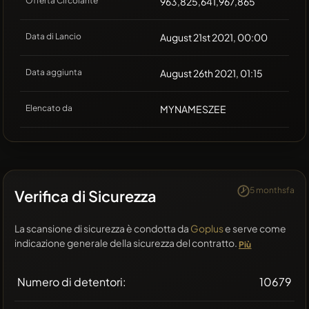
Offerta Circolante
963,825,641,967,865
Data di Lancio
August 21st 2021, 00:00
Data aggiunta
August 26th 2021, 01:15
Elencato da
MYNAMESZEE
5 monthsfa
Verifica di Sicurezza
La scansione di sicurezza è condotta da
Goplus
e serve come
indicazione generale della sicurezza del contratto.
Più
Numero di detentori:
10679