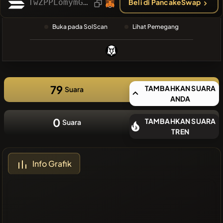
TERAKHIR
TwZPPLomymGXXR2z9hERFxA6BfPH16jVyZKQ4DQmoon
Beli di PancakeSwap
❌Tidak ada
Buka pada SolScan
Lihat Pemegang
koin terbaru
79
TAMBAHKAN SUARA
Suara
ANDA
0
TAMBAHKAN SUARA
Suara
TREN
Info Grafik