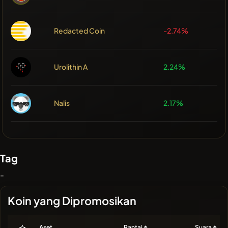
Redacted Coin
-2.74%
Urolithin A
2.24%
Nalis
2.17%
Tag
-
Koin yang Dipromosikan
Aset
Rantai
Suara