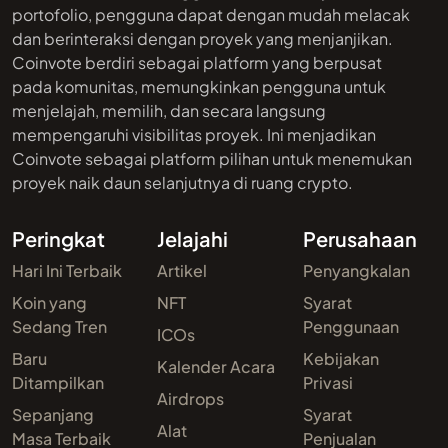
portofolio, pengguna dapat dengan mudah melacak
dan berinteraksi dengan proyek yang menjanjikan.
Coinvote berdiri sebagai platform yang berpusat
pada komunitas, memungkinkan pengguna untuk
menjelajah, memilih, dan secara langsung
mempengaruhi visibilitas proyek. Ini menjadikan
Coinvote sebagai platform pilihan untuk menemukan
proyek naik daun selanjutnya di ruang crypto.
Peringkat
Jelajahi
Perusahaan
Hari Ini Terbaik
Artikel
Penyangkalan
Koin yang
NFT
Syarat
Sedang Tren
Penggunaan
ICOs
Baru
Kebijakan
Kalender Acara
Ditampilkan
Privasi
Airdrops
Sepanjang
Syarat
Alat
Masa Terbaik
Penjualan