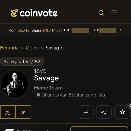
BTC:
ETH:
BNB:
Koin:
36,346
Suara:
178,744,391
Memuat...
Memuat...
M
🔥 TREN
Beranda
Coins
Savage
#84
LIMOCOIN SWAP
LM
Peringkat #1,292
#99
POOPSIE
POOPSIE
$SVG
Savage
#1
Algorithmic Trading H
Meme Token
#252
● Diluncurkan 8 bulan yang lalu
SmartleCo
SLCT
#1092
PERFI
PEEFITOKEN
🔎
PENCARIAN