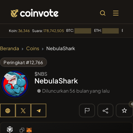
BTC:
ETH:
BNB:
Koin:
36,346
Suara:
178,742,505
Memuat...
Memuat...
M
🔥 TREN
Beranda
Coins
NebulaShark
#144
YellowCatz
YC
Peringkat #12,766
#1
Algorithmic Trading H
$NBS
NebulaShark
#556
Heap of hay
HAY
● Diluncurkan 56 bulan yang lalu
#278
FYRA
FYRA
#622
ATH
ATH
🔎
PENCARIAN