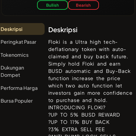
Bullish
Bearish
Deskripsi
Deskripsi
Peringkat Pasar
Floki is a Ultra high tech-
deflationary token with auto-
Tokenomics
claimed and buy back future.
Simply hold Floki and earn
Dukungan
BUSD automatic and Buy-Back
Dompet
function increase the price
which two auto function let
Performa Harga
investors gain more confidence
to purchase and hold.
Bursa Populer
INTRODUCING FLOKI?
?UP TO 5% BUSD REWARD
?UP TO 11% BUY BACK
?3% EXTRA SELL FEE