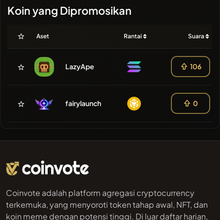
Koin yang Dipromosikan
Aset
Rantai
Suara
LazyApe
106
fairylaunch
0
Coinvote adalah platform agregasi cryptocurrency
terkemuka, yang menyoroti token tahap awal, NFT, dan
koin meme dengan potensi tinggi. Di luar daftar harian,