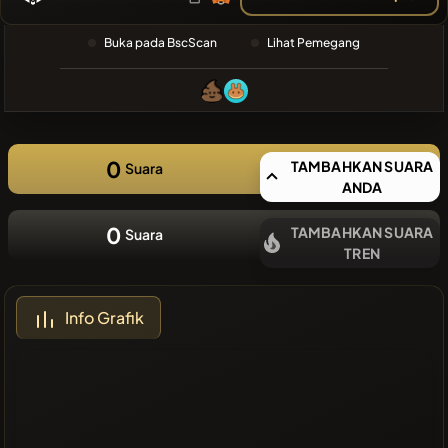
TERAKHIR
❌Tidak ada
Buka pada BscScan
Lihat Pemegang
koin terbaru
0
TAMBAHKAN SUARA
Suara
ANDA
0
TAMBAHKAN SUARA
Suara
TREN
Info Grafik