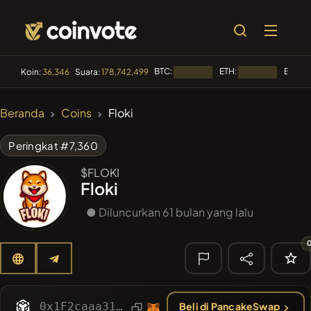
BTC:
ETH:
BNB:
Koin:
36,346
Suara:
178,742,499
Memuat...
Memuat...
M
🔥 TREN
Beranda
Coins
Floki
#144
YellowCatz
YC
Peringkat #7,360
#1
Algorithmic Trading H
$FLOKI
Floki
#278
FYRA
FYRA
● Diluncurkan 61 bulan yang lalu
#556
Heap of hay
HAY
#1323
BullSync
BULLSYNC
🔎
PENCARIAN
0x1F2caaa31c6110FB80A73b4F65038a604766dDf4
Beli di PancakeSwap