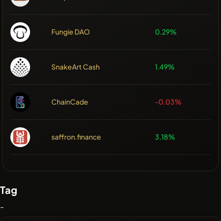
Fungie DAO
0.29%
SnakeArt Cash
1.49%
ChainCade
-0.03%
saffron.finance
3.18%
Tag
-