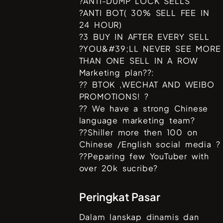
?ANTI-DUMP LOCK SELLS
?ANTI BOT( 30% SELL FEE IN
24 HOUR)
?3 BUY IN AFTER EVERY SELL
?YOU&#39;LL NEVER SEE MORE
THAN ONE SELL IN A ROW
Marketing plan??:
?? BTOK ,WECHAT AND WEIBO
PROMOTIONS! ?
?? We have a strong Chinese
language marketing team?
??Shiller more then 100 on
Chinese /English social media ?
??Peparing few YouTuber with
over 20k sucribe?
Peringkat Pasar
Dalam lanskap dinamis dan