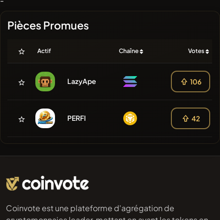
-
Pièces Promues
Actif
Chaîne
Votes
LazyApe
106
PERFI
42
Coinvote est une plateforme d'agrégation de
cryptomonnaies leader, mettant en avant les tokens en