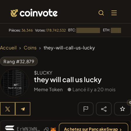
BTC:
ETH:
Pièces:
36,346
Votes:
178,742,532
Chargement...
Chargement.
🔥
Accueil
Coins
they-will-call-us-lucky
TENDANCE
#144
YellowCatz
YC
Rang #32,879
#1
Algorithmic Trading H
$LUCKY
they will call us lucky
#102
POOPSIE
POOPSIE
Meme Token
● Lancé il y a 20 mois
#556
Heap of hay
HAY
#277
FYRA
FYRA
🔎
ErWN3WNYYfLkYnL3QUQRzfhrfogCdWMbtfysopTYpump
Achetez sur PancakeSwap