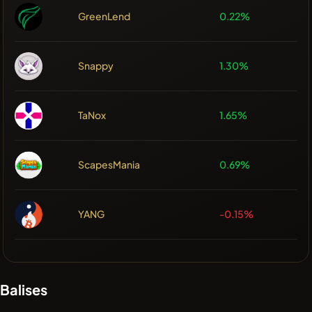
GreenLend
0.22%
Snappy
1.30%
TaNox
1.65%
ScapesMania
0.69%
YANG
-0.15%
Balises