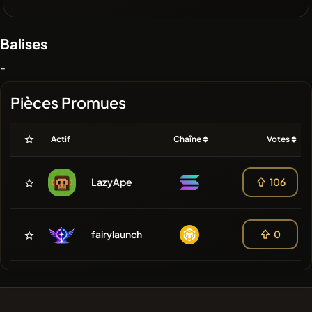
Balises
-
Pièces Promues
Actif
Chaîne
Votes
LazyApe
106
fairylaunch
0