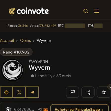
BTC:
ETH:
Pièces:
36,346
Votes:
178,742,499
Chargement...
Chargement
🔥
Accueil
Coins
Wyvern
TENDANCE
#144
YellowCatz
YC
Rang #10,902
#1
Algorithmic Trading H
$WYVERN
Wyvern
#278
FYRA
FYRA
● Lancé il y a 63 mois
#556
Heap of hay
HAY
#1323
BullSync
BULLSYNC
🔎
0x470862af0cf8d27ebfe0ff77b0649779c29186db
Acheter sur PancakeSwap