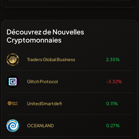
Découvrez de Nouvelles
Cryptomonnaies
Traders Global Business
2.35%
Glitch Protocol
-3.32%
UnitedSmartdefi
0.11%
OCEANLAND
0.27%