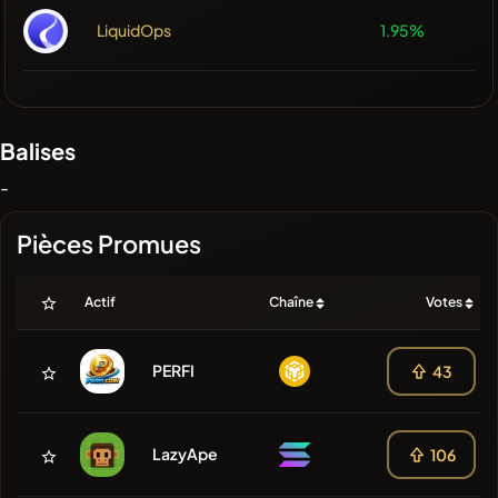
LiquidOps
1.95%
Balises
-
Pièces Promues
Actif
Chaîne
Votes
PERFI
43
LazyApe
106