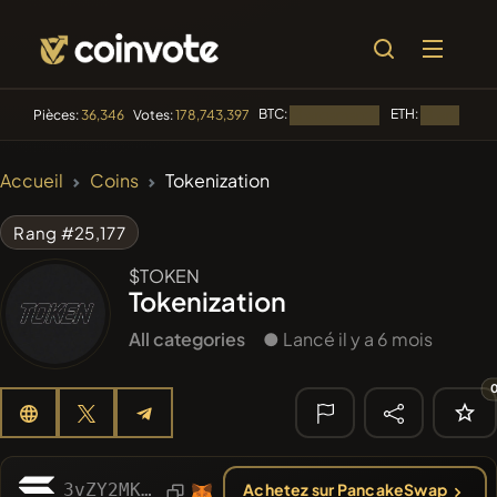
BTC:
ETH:
Pièces:
36,346
Votes:
178,743,397
Chargement...
Chargement.
🔥
Accueil
Coins
Tokenization
TENDANCE
#3816
Boss cat
BCT
Rang #25,177
#277
FYRA
$TOKEN
FYRA
Tokenization
#619
ATH
ATH
All categories
● Lancé il y a 6 mois
#143
YellowCatz
YC
#2852
Mememania
MANIA
🔎
3vZY2MKBzRMoT4nGUCWYzXPTES2jLaLNMV8Fn5cKpump
Achetez sur PancakeSwap