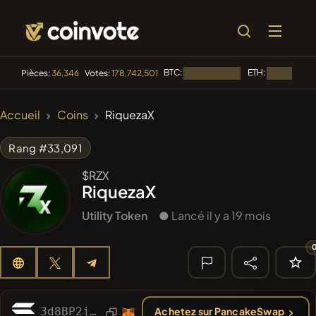
BTC:
ETH:
Pièces:
36,346
Votes:
178,742,501
Chargement...
Chargement.
🔥
Accueil
Coins
RiquezaX
TENDANCE
#144
YellowCatz
YC
Rang #33,091
#1
Algorithmic Trading H
$RZX
RiquezaX
#278
FYRA
FYRA
Utility Token
● Lancé il y a 19 mois
#556
Heap of hay
HAY
#625
ATH
ATH
🔎
3d8BP2jAEXCNWkQcnjd3nRyU4TWtJHF8q97duZ7Mpump
Achetez sur PancakeSwap