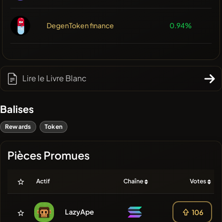
DegenToken finance
0.94%
Lire le Livre Blanc
Balises
Rewards
Token
Pièces Promues
Actif
Chaîne
Votes
LazyApe
106