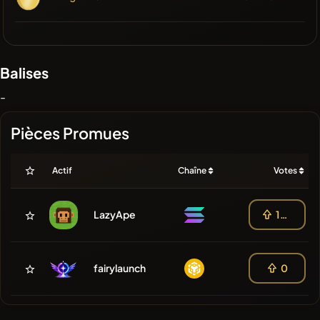
Balises
-
Pièces Promues
Actif
Chaîne
Votes
LazyApe
100
fairylaunch
0