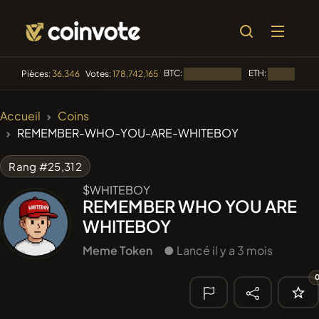
BTC:
ETH:
Pièces:
36,346
Votes:
178,742,165
Chargement...
Chargement.
🔥
Accueil
Coins
TENDANCE
REMEMBER-WHO-YOU-ARE-WHITEBOY
#256
SmartleCo
SLCT
Rang #25,312
#144
YellowCatz
YC
$WHITEBOY
REMEMBER WHO YOU ARE
#2434
Myspace Coin
MYSPACE
WHITEBOY
#279
FYRA
FYRA
Meme Token
● Lancé il y a 3 mois
#277
Moon Highway
DRUMM
🔎