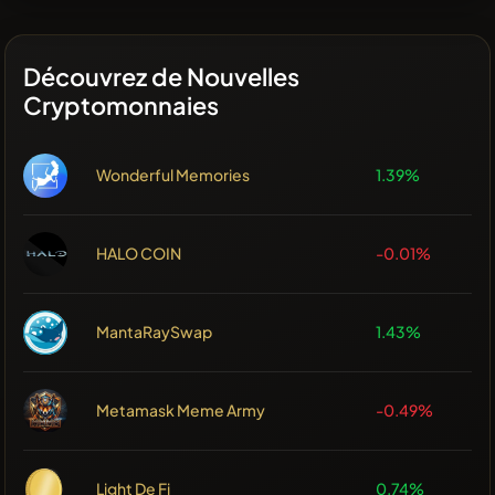
Découvrez de Nouvelles
Cryptomonnaies
Wonderful Memories
1.39%
HALO COIN
-0.01%
MantaRaySwap
1.43%
Metamask Meme Army
-0.49%
Light De Fi
0.74%