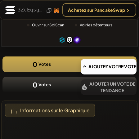
RECHERCHE
RÉCENTE
3ZcEqsgJZxy5pER4XBfa2UbjBmRAgG96nUrTATfMpump
Achetez sur PancakeSwap
❌Aucune
Ouvrir sur SolScan
Voir les détenteurs
pièce
récente
0
Votes
AJOUTEZ VOTRE VOTE
0
AJOUTER UN VOTE DE
Votes
TENDANCE
Informations sur le Graphique