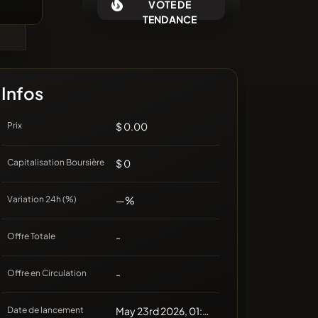
VOTE DE
Aucune pièce récente
TENDANCE
Infos
Prix
$ 0.00
Capitalisation Boursière
$ 0
Variation 24h (%)
—%
Offre Totale
-
Offre en Circulation
-
Date de lancement
May 23rd 2026, 01:45