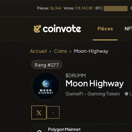
BTC:
Pièces:
36,346
Votes:
178,742,181
Chargement...
Pièces
NF
CRYPTOMONNAIE
Accueil
Coins
Moon-Highway
Toutes l
Rang #277
$DRUMM
Récemme
Moon Highway
GameFi - Gaming Token
● L
Tendan
-
Prévent
Polygon Mainnet