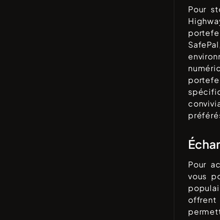
Pour s
Highwa
portefe
SafePa
environ
numériq
portefe
spécifi
convivi
préféré
Échan
Pour a
vous po
populai
offrent
permet