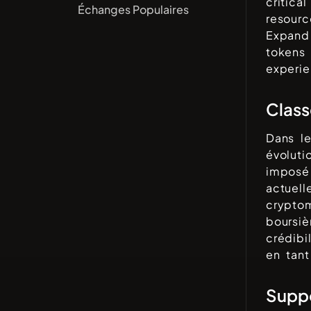
critica
Échanges Populaires
resourc
Expand
tokens
experie
Clas
Dans l
évolut
imposé
actuel
cryptom
boursiè
crédib
en tant
Suppo