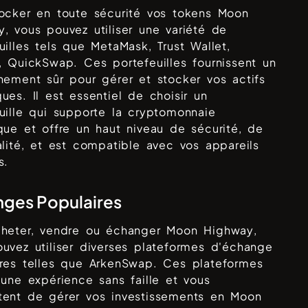
tocker en toute sécurité vos tokens
Moon
y
, vous pouvez utiliser une variété de
uilles tels que
MetaMask, Trust Wallet,
l, QuickSwap
. Ces portefeuilles fournissent un
nement sûr pour gérer et stocker vos actifs
ues. Il est essentiel de choisir un
uille qui supporte la cryptomonnaie
que et offre un haut niveau de sécurité, de
alité, et est compatible avec vos appareils
s.
ges Populaires
cheter, vendre ou échanger
Moon Highway
,
uvez utiliser diverses plateformes d'échange
res telles que
ArkenSwap
. Ces plateformes
 une expérience sans faille et vous
tent de gérer vos investissements en
Moon