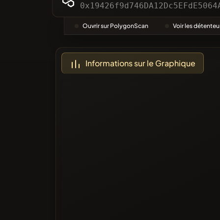
Catégor
0x19426f9d746DA12Dc5EFdE5064
Ouvrir sur PolygonScan
Voir les détenteu
Le Plus 
Informations sur le Graphique
Sur liste