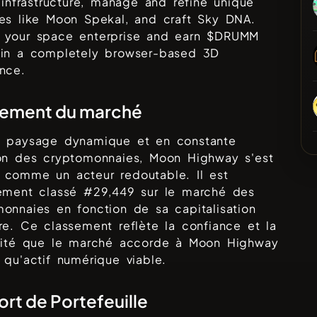
l infrastructure, manage and refine unique
es like Moon Spekal, and craft Sky DNA.
 your space enterprise and earn $DRUMM
 in a completely browser-based 3D
nce.
sement du marché
e paysage dynamique et en constante
ion des cryptomonnaies,
Moon Highway
s'est
 comme un acteur redoutable. Il est
lement classé #
29,449
sur le marché des
onnaies en fonction de sa capitalisation
re. Ce classement reflète la confiance et la
ilité que le marché accorde à
Moon Highway
 qu'actif numérique viable.
rt de Portefeuille