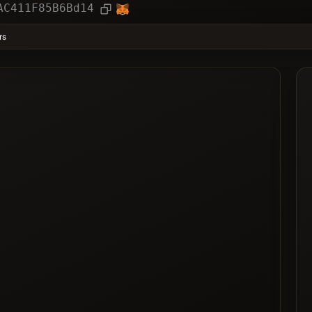
ies
Article
AC411F85B6Bd14
❌
rs
Voté
 noire