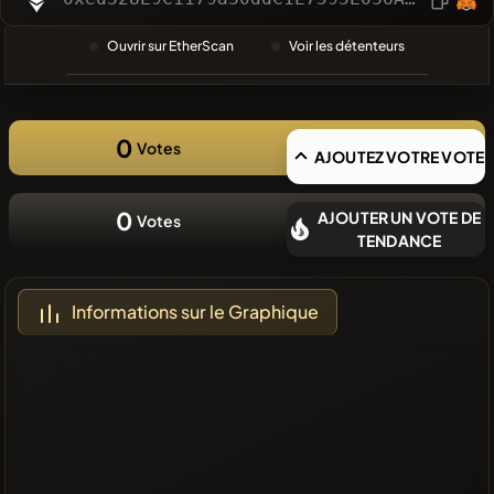
RECHERCHE
RÉCENTE
Ouvrir sur EtherScan
Voir les détenteurs
❌Aucune
pièce
récente
0
Votes
AJOUTEZ VOTRE VOTE
0
AJOUTER UN VOTE DE
Votes
TENDANCE
Informations sur le Graphique