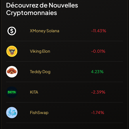
Découvrez de Nouvelles
Cryptomonnaies
XMoney Solana
-11.43%
Viking Elon
-0.01%
Teddy Dog
4.23%
KITA
-2.39%
FishSwap
-1.74%