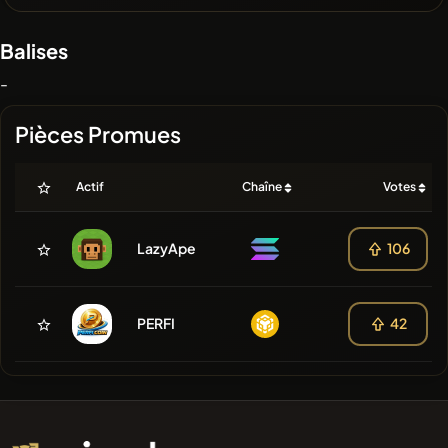
Balises
-
Pièces Promues
Actif
Chaîne
Votes
LazyApe
106
PERFI
42