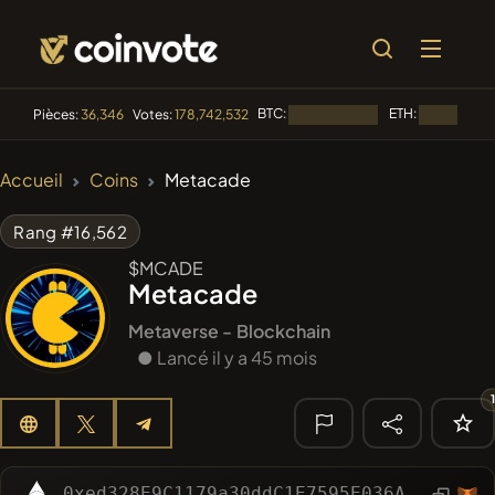
BTC:
ETH:
Pièces:
36,346
Votes:
178,742,532
Chargement...
Chargement.
🔥
Accueil
Coins
Metacade
TENDANCE
#144
YellowCatz
YC
Rang #16,562
$MCADE
#1
Algorithmic Trading H
Metacade
#102
POOPSIE
POOPSIE
Metaverse -
Blockchain
● Lancé il y a 45 mois
#622
ATH
ATH
#556
Heap of hay
HAY
🔎
0xed328E9C1179a30ddC1E7595E036AEd8760C22aF