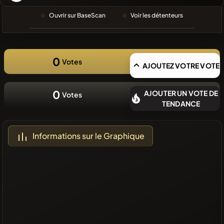
RECHERCHE
RÉCENTE
Ouvrir sur BaseScan
Voir les détenteurs
❌Aucune
pièce
récente
0
Votes
AJOUTEZ VOTRE VOTE
0
AJOUTER UN VOTE DE
Votes
TENDANCE
Informations sur le Graphique