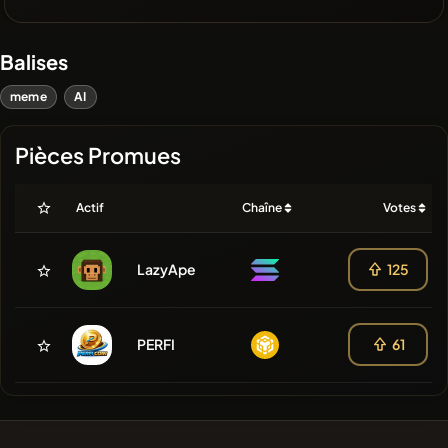
Balises
meme
AI
Pièces Promues
Actif
Chaîne
Votes
LazyApe
125
PERFI
61