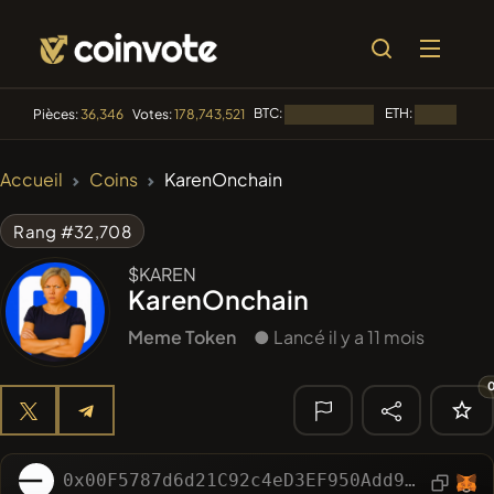
BTC:
ETH:
Pièces:
36,346
Votes:
178,743,521
Chargement...
Chargement.
🔥
Accueil
Coins
KarenOnchain
TENDANCE
#2298
Mememania
MANIA
Rang #32,708
#613
ATH
$KAREN
ATH
KarenOnchain
#1135
BullSync
BULLSYNC
Meme Token
● Lancé il y a 11 mois
#276
FYRA
FYRA
#1
Algorithmic Trading H
🔎
0x00F5787d6d21C92c4eD3EF950Add920004143B07