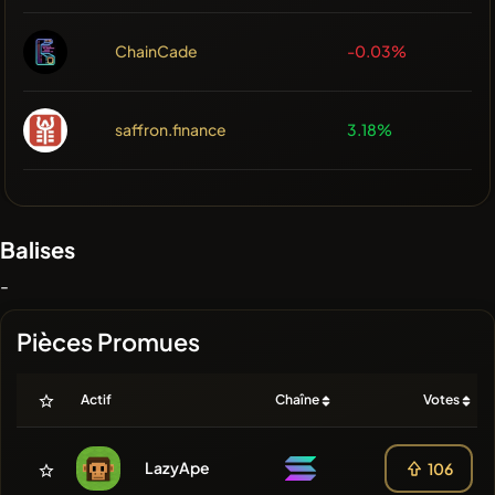
ChainCade
-0.03%
saffron.finance
3.18%
Balises
-
Pièces Promues
Actif
Chaîne
Votes
LazyApe
106