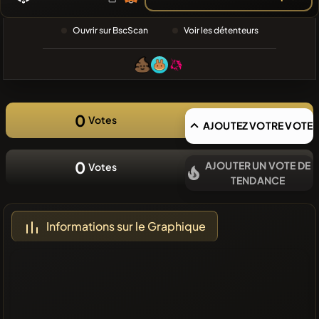
RECHERCHE
RÉCENTE
Ouvrir sur BscScan
Voir les détenteurs
❌Aucune
pièce
récente
0
Votes
AJOUTEZ VOTRE VOTE
0
AJOUTER UN VOTE DE
Votes
TENDANCE
Informations sur le Graphique