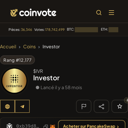
BTC:
ETH:
Pièces:
36,346
Votes:
178,742,499
Chargement...
Chargement
🔥
Accueil
Coins
Investor
TENDANCE
#144
YellowCatz
YC
Rang #12,177
#1
Algorithmic Trading H
$IVR
Investor
#278
FYRA
FYRA
● Lancé il y a 58 mois
#556
Heap of hay
HAY
#1323
BullSync
BULLSYNC
🔎
0xb39d824bbbed9b17abc845182e04c766da487ec9
Acheter sur PancakeSwap