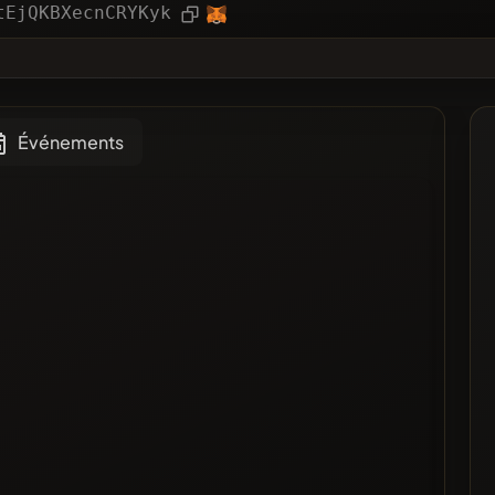
ies
Article
tEjQKBXecnCRYKyk
❌
Voté
Événements
 noire