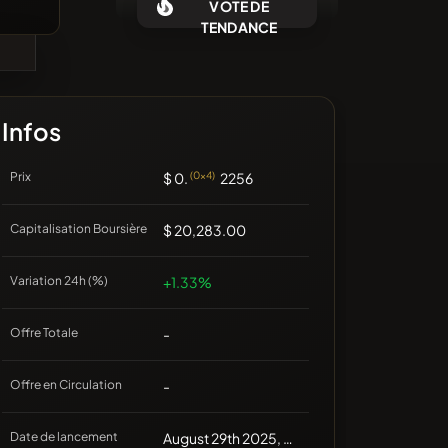
VOTE DE
Aucune pièce récente
TENDANCE
Infos
Prix
$ 0.
(0x4)
2256
Capitalisation Boursière
$ 20,283.00
Variation 24h (%)
+1.33%
Offre Totale
-
Offre en Circulation
-
Date de lancement
August 29th 2025, 00:00