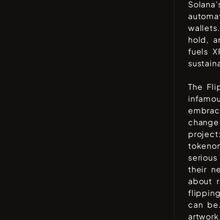
Solana’
automat
wallets
hold, a
fuels X
sustaina
The Fl
infamou
embrac
change 
projec
tokenom
serious
their 
about r
flippin
can be
artwork