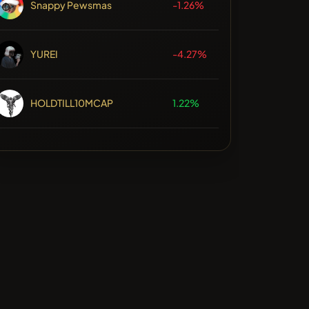
Snappy Pewsmas
-1.26%
YUREI
-4.27%
HOLDTILL10MCAP
1.22%