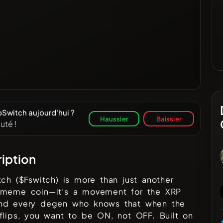
Switch aujourd'hui ?
Haussier
Baissier
uté !
iption
tch ($Fswitch) is more than just another
 meme coin—it’s a movement for the XRP
nd every degen who knows that when the
flips, you want to be ON, not OFF. Built on