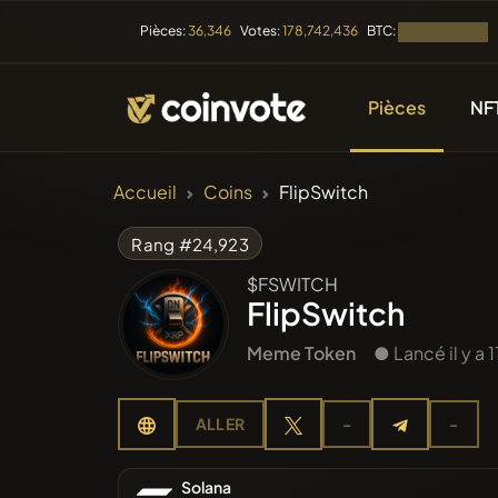
BTC:
Pièces:
36,346
Votes:
178,742,436
Chargement...
Pièces
NF
CRYPTOMONNAIE
Accueil
Coins
FlipSwitch
Toutes l
Rang #24,923
$FSWITCH
Récemme
FlipSwitch
Meme Token
● Lancé il y a 
Tendan
ALLER
-
-
Prévent
Solana