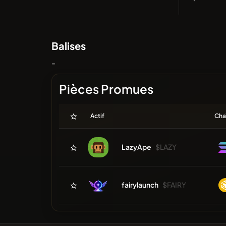
Balises
-
Pièces Promues
Actif
Cha
LazyApe
$LAZY
fairylaunch
$FAIRY