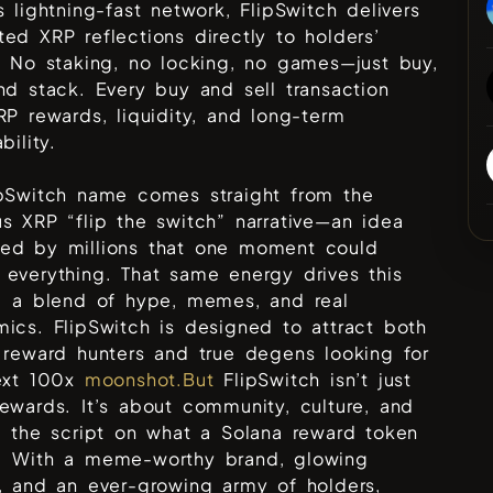
s lightning-fast network, FlipSwitch delivers
ed XRP reflections directly to holders’
. No staking, no locking, no games—just buy,
nd stack. Every buy and sell transaction
RP rewards, liquidity, and long-term
bility.
ipSwitch name comes straight from the
s XRP “flip the switch” narrative—an idea
ed by millions that one moment could
everything. That same energy drives this
t: a blend of hype, memes, and real
ics. FlipSwitch is designed to attract both
 reward hunters and true degens looking for
next 100x
moonshot.But
FlipSwitch isn’t just
ewards. It’s about community, culture, and
g the script on what a Solana reward token
. With a meme-worthy brand, glowing
, and an ever-growing army of holders,