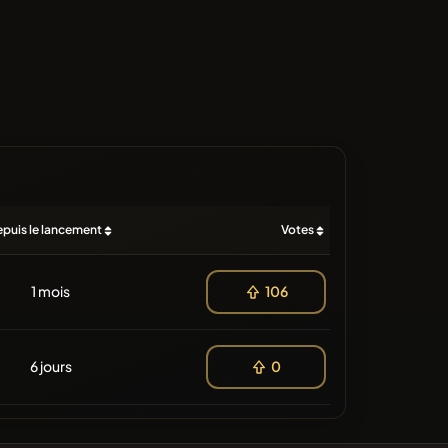
puis le lancement
Votes
1 mois
106
6 jours
0