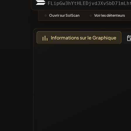
Catégor
FLipGw3hYtHLEDjvdJXvSbD71mLh
Ouvrir sur SolScan
Voir les détenteurs
Le Plus 
Informations sur le Graphique
Sur liste