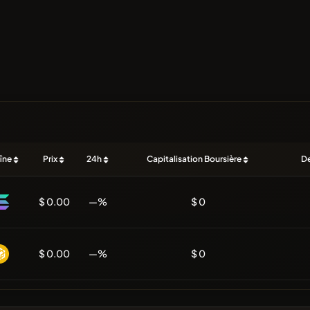
îne
Prix
24h
Capitalisation Boursière
De
$ 0.00
—%
$ 0
$ 0.00
—%
$ 0