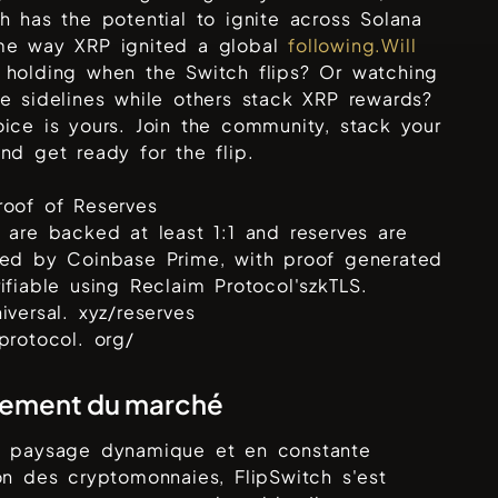
h has the potential to ignite across Solana
me way XRP ignited a global
following.Will
 holding when the Switch flips? Or watching
e sidelines while others stack XRP rewards?
ice is yours. Join the community, stack your
nd get ready for the flip.
roof of Reserves
 are backed at least 1:1 and reserves are
ied by Coinbase Prime, with proof generated
ifiable using Reclaim Protocol'szkTLS.
iversal. xyz/reserves
protocol. org/
sement du marché
e paysage dynamique et en constante
ion des cryptomonnaies,
FlipSwitch
s'est