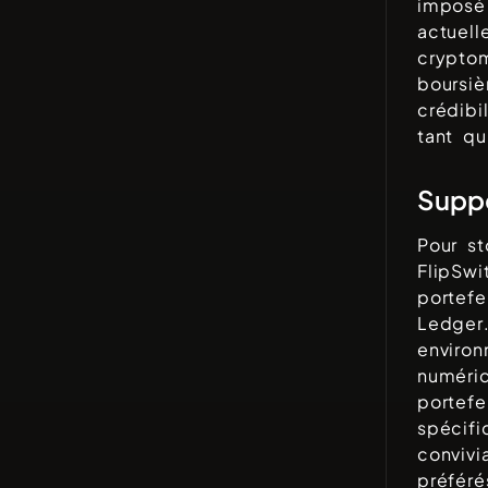
imposé
actuel
cryptom
boursiè
crédib
tant qu
Suppo
Pour st
FlipSwi
portefe
Ledger
environ
numériq
portefe
spécifi
convivi
préféré