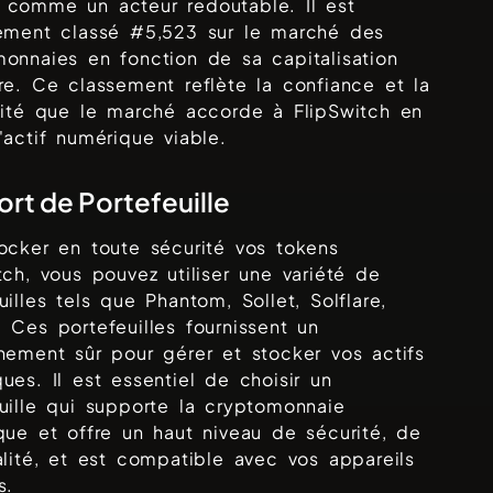
 comme un acteur redoutable. Il est
lement classé #
5,523
sur le marché des
onnaies en fonction de sa capitalisation
re. Ce classement reflète la confiance et la
ilité que le marché accorde à
FlipSwitch
en
'actif numérique viable.
rt de Portefeuille
ocker en toute sécurité vos tokens
tch
, vous pouvez utiliser une variété de
uilles tels que
Phantom, Sollet, Solflare,
. Ces portefeuilles fournissent un
nement sûr pour gérer et stocker vos actifs
ues. Il est essentiel de choisir un
uille qui supporte la cryptomonnaie
que et offre un haut niveau de sécurité, de
alité, et est compatible avec vos appareils
s.