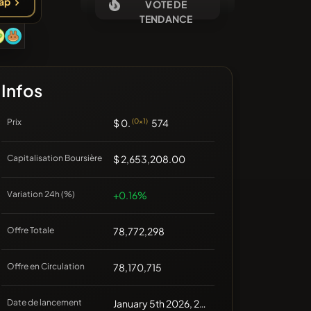
ap
VOTE DE
Aucune pièce récente
TENDANCE
Infos
Prix
$ 0.
(0x1)
574
Capitalisation Boursière
$ 2,653,208.00
Variation 24h (%)
+0.16%
Offre Totale
78,772,298
Offre en Circulation
78,170,715
Date de lancement
January 5th 2026, 20:00