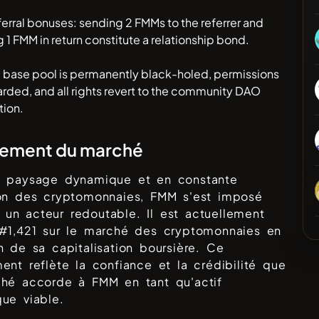
ferral bonuses: sending 2 FMMs to the referrer and
g 1 FMM in return constitute a relationship bond.
e base pool is permanently black-holed, permissions
arded, and all rights revert to the community DAO
tion.
sement du marché
e paysage dynamique et en constante
ion des cryptomonnaies,
FMM
s'est imposé
un acteur redoutable. Il est actuellement
 #
1,421
sur le marché des cryptomonnaies en
n de sa capitalisation boursière. Ce
ent reflète la confiance et la crédibilité que
ché accorde à
FMM
en tant qu'actif
ue viable.