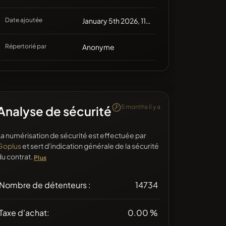
Date ajoutée
January 5th 2026, 11:01
Répertorié par
Anonyme
5 months il y a
Analyse de sécurité
La numérisation de sécurité est effectuée par
Goplus
et sert d'indication générale de la sécurité
du contrat.
Plus
Nombre de détenteurs :
14734
Taxe d'achat:
0.00 %