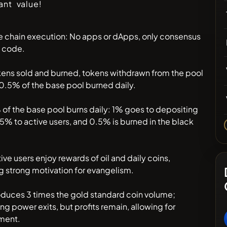
cant value!
re chain execution: No apps or dApps, only consensus
t code.
kens sold and burned, tokens withdrawn from the pool
0.5% of the base pool burned daily.
 of the base pool burns daily: 1% goes to depositing
.5% to active users, and 0.5% is burned in the black
tive users enjoy rewards of oil and daily coins,
g strong motivation for evangelism.
oduces 3 times the gold standard coin volume;
g power exits, but profits remain, allowing for
ment.