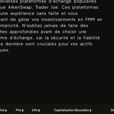
r diverses plateformes d'échange populaires
 que
ArkenSwap, Trader Joe
. Ces plateformes
 une expérience sans faille et vous
tent de gérer vos investissements en
FMM
en
implicité. N'oubliez jamais de faire des
hes approfondies avant de choisir une
rme d'échange, car la sécurité et la fiabilité
e dernière sont cruciales pour vos actifs
ques.
îne
Prix
24h
Capitalisation Boursière
De