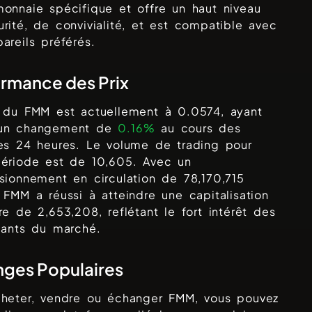
onnaie spécifique et offre un haut niveau
rité, de convivialité, et est compatible avec
areils préférés.
rmance des Prix
x du
FMM
est actuellement à
0.0574
, ayant
un changement de
0.16%
au cours des
res 24 heures. Le volume de trading pour
période est de
10,605
. Avec un
isionnement en circulation de
78,170,715
,
FMM
a réussi à atteindre une capitalisation
ère de
2,653,208
, reflétant le fort intérêt des
pants du marché.
ges Populaires
cheter, vendre ou échanger
FMM
, vous pouvez