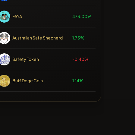
FAYA
473.00%
Australian Safe Shepherd
1.73%
Safety Token
-0.40%
Buff Doge Coin
1.14%