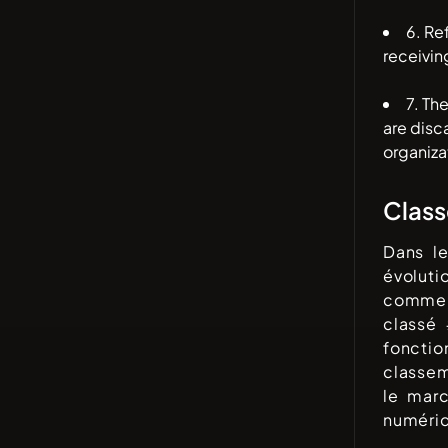
6. Re
receivin
7. Th
are disc
organiza
Clas
Dans l
évolut
comme 
classé
fonctio
classem
le mar
numériq