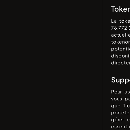
Toke
La tok
78,772
actuell
tokenom
potenti
disponi
direct
Suppo
Pour s
vous po
que
Tr
portefe
gérer e
essenti