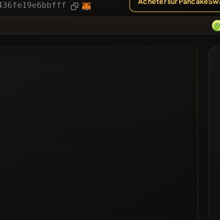
Acheter sur PancakeSw
ies
Article
436fe19e6bbfff
❌
Voté
 noire