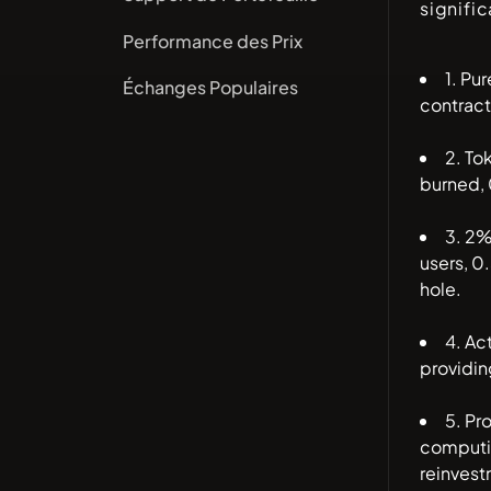
signifi
Performance des Prix
1. Pu
Échanges Populaires
contrac
2. To
burned, 
3. 2%
users, 0
hole.
4. Ac
providin
5. Pr
computin
reinvest