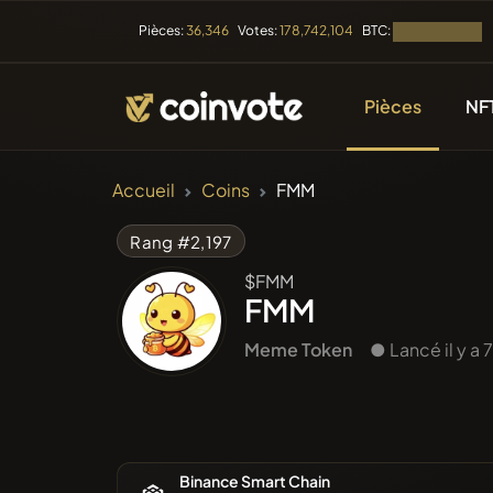
BTC:
Pièces:
36,346
Votes:
178,742,104
Chargement...
Pièces
NF
CRYPTOMONNAIE
Accueil
Coins
FMM
Toutes l
Rang #2,197
$FMM
Récemme
FMM
Meme Token
● Lancé il y a 
Tendan
Prévent
Binance Smart Chain