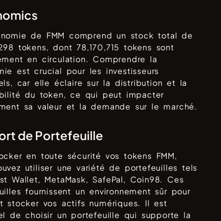
nomics
enomie de
FMM
comprend un stock total de
,298
tokens, dont
78,170,715
tokens sont
ement en circulation. Comprendre la
ie est crucial pour les investisseurs
els, car elle éclaire sur la distribution et la
bilité du token, ce qui peut impacter
ement sa valeur et la demande sur le marché.
rt de Portefeuille
tocker en toute sécurité vos tokens
FMM
,
uvez utiliser une variété de portefeuilles tels
ust Wallet, MetaMask, SafePal, Coin98
. Ces
uilles fournissent un environnement sûr pour
t stocker vos actifs numériques. Il est
el de choisir un portefeuille qui supporte la