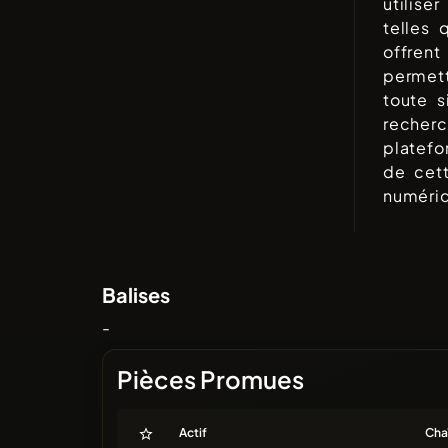
utilise
telles
offrent
permet
toute s
recherc
platefo
de cett
numéri
Balises
-
Pièces Promues
Actif
Cha