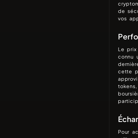
cryptom
de sécu
vos app
Perfo
Le pri
connu 
derniè
cette 
approv
tokens
boursi
partici
Échan
Pour a