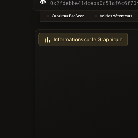
Catégor
0x2fdebbe41dceba0c51af6c6f70
Ouvrir sur BscScan
Voir les détenteurs
Le Plus 
Informations sur le Graphique
Sur liste