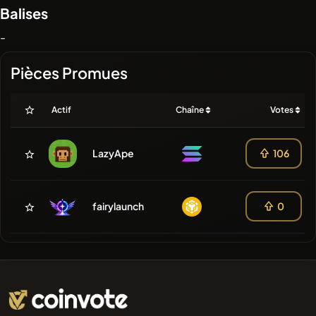
Balises
-
Pièces Promues
Actif
Chaîne
Votes
LazyApe
106
fairylaunch
0