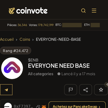
BTC:
ETH:
Pièces:
36,346
Votes:
178,742,199
Chargement...
Chargement.
🔥
Accueil
Coins
EVERYONE-NEED-BASE
TENDANCE
#144
YellowCatz
YC
Rang #24,472
#255
SmartleCo
$ENB
SLCT
EVERYONE NEED BASE
#2434
Myspace Coin
MYSPACE
All categories
● Lancé il y a 17 mois
#279
FYRA
FYRA
#210
SkyTradeUSDT
SUSDT
🔎
0xF73978B3A7D1d4974abAE11f696c1b4408c027A0
Achetez sur PancakeSwap