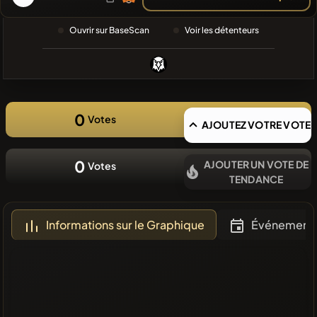
RECHERCHE
RÉCENTE
Ouvrir sur BaseScan
Voir les détenteurs
❌Aucune
pièce
récente
0
Votes
AJOUTEZ VOTRE VOTE
0
AJOUTER UN VOTE DE
Votes
TENDANCE
Informations sur le Graphique
Événement