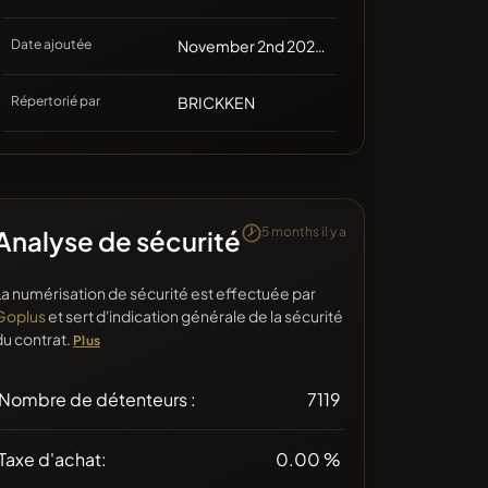
Date ajoutée
November 2nd 2021, 17:38
Répertorié par
BRICKKEN
5 months il y a
Analyse de sécurité
La numérisation de sécurité est effectuée par
Goplus
et sert d'indication générale de la sécurité
du contrat.
Plus
Nombre de détenteurs :
7119
Taxe d'achat:
0.00 %