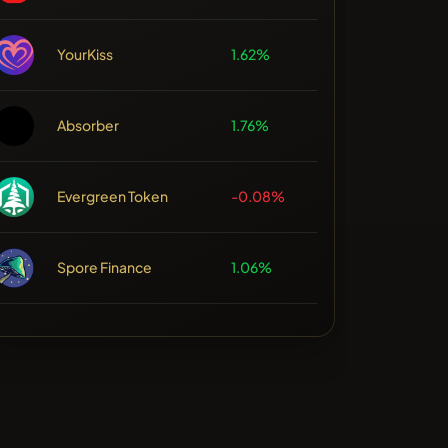
YourKiss
1.62%
Absorber
1.76%
Evergreen Token
-0.08%
Spore Finance
1.06%