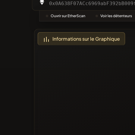
Catégor
0x0A638F07ACc6969abF392bB009
Ouvrir sur EtherScan
Voir les détenteurs
Le Plus 
Informations sur le Graphique
Sur liste