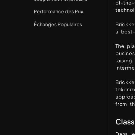
of-the-
technol
Performance des Prix
Échanges Populaires
Brickke
a best-
The pla
busines
raising
interme
Brickke
tokeniz
approac
from t
Clas
Dans l