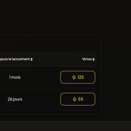
puis le lancement
Votes
1 mois
125
26 jours
55