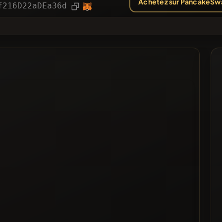
Achetez sur PancakeSw
ies
Article
f216D22aDEa36d
❌
Voté
 noire