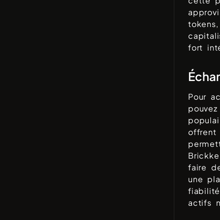
cette 
approv
tokens
capital
fort in
Échan
Pour a
pouvez 
populai
offrent
permet
Brickke
faire d
une pla
fiabili
actifs 