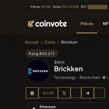
BTC:
Pièces:
36,346
Votes:
178,743,508
Chargement...
Pièces
NF
CRYPTOMONNAIE
Accueil
Coins
Brickken
Toutes l
Rang #20,672
$BKN
Récemme
Brickken
Technology -
Blockchain
● L
Tendan
ALLER
-
-
Prévent
Ethereum