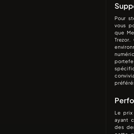
Suppo
Pour s
vous po
que
Me
Trezor
.
environ
numériq
portefe
spécifi
convivi
préféré
Perfo
Le pri
ayant 
des de