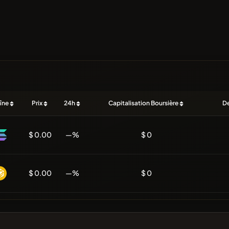
îne
Prix
24h
Capitalisation Boursière
De
$ 0.00
—%
$ 0
$ 0.00
—%
$ 0