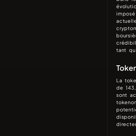
évolut
imposé
actuel
cryptom
boursiè
crédib
tant qu
Toke
La tok
de
143
sont ac
tokenom
potenti
disponi
direct