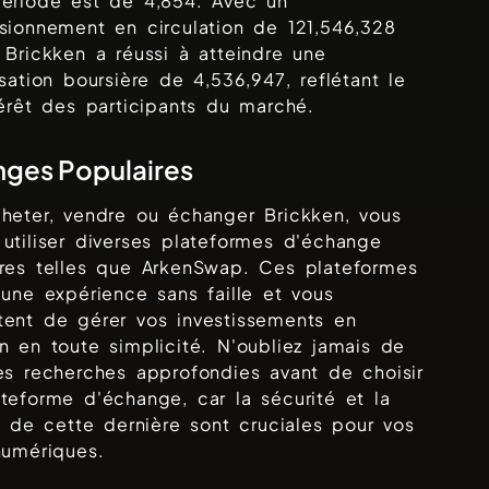
période est de
4,854
. Avec un
isionnement en circulation de
121,546,328
,
Brickken
a réussi à atteindre une
isation boursière de
4,536,947
, reflétant le
térêt des participants du marché.
ges Populaires
cheter, vendre ou échanger
Brickken
, vous
utiliser diverses plateformes d'échange
res telles que
ArkenSwap
. Ces plateformes
 une expérience sans faille et vous
tent de gérer vos investissements en
n
en toute simplicité. N'oubliez jamais de
es recherches approfondies avant de choisir
teforme d'échange, car la sécurité et la
té de cette dernière sont cruciales pour vos
numériques.