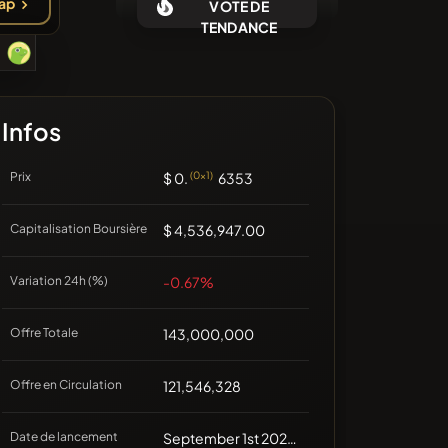
ap
VOTE DE
Aucune pièce récente
TENDANCE
Infos
Prix
$ 0.
(0x1)
6353
Capitalisation Boursière
$ 4,536,947.00
Variation 24h (%)
-0.67%
Offre Totale
143,000,000
Offre en Circulation
121,546,328
Date de lancement
September 1st 2021, 00:00