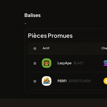
Balises
-
Pièces Promues
Actif
Cha
LazyApe
$LAZY
PERFI
$PEEFITOKEN