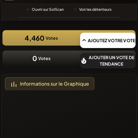
RECHERCHE
RÉCENTE
Ouvrir sur SolScan
Voir les détenteurs
❌Aucune
pièce
récente
4,460
Votes
AJOUTEZ VOTRE VOTE
0
AJOUTER UN VOTE DE
Votes
TENDANCE
Informations sur le Graphique