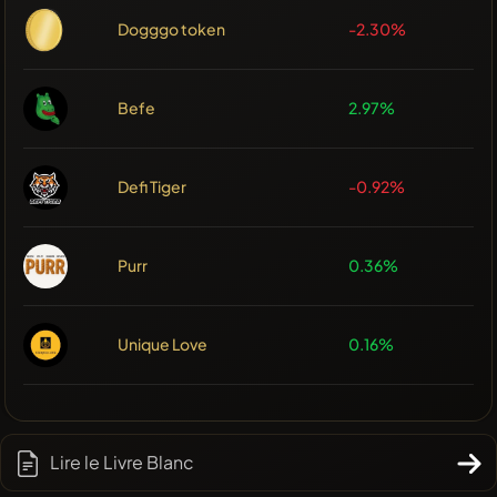
Dogggo token
-2.30%
Befe
2.97%
Defi Tiger
-0.92%
Purr
0.36%
Unique Love
0.16%
Lire le Livre Blanc