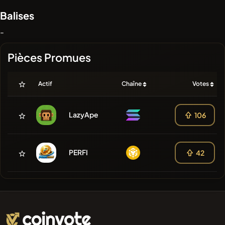
Balises
-
Pièces Promues
Actif
Chaîne
Votes
LazyApe
106
PERFI
42