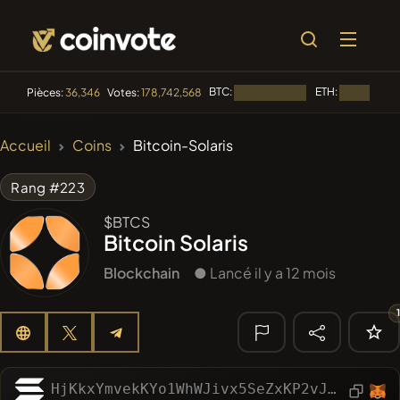
BTC:
ETH:
Pièces:
36,346
Votes:
178,742,568
Chargement...
Chargement
🔥
Accueil
Coins
Bitcoin-Solaris
TENDANCE
#144
YellowCatz
YC
Rang #223
#1
Algorithmic Trading H
$BTCS
Bitcoin Solaris
#102
POOPSIE
POOPSIE
Blockchain
● Lancé il y a 12 mois
#622
ATH
ATH
#555
Heap of hay
HAY
🔎
HjKkxYmvekKYo1WhWJivx5SeZxKP2vJ9CCZp9ZmvCCKq