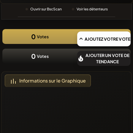
RECHERCHE
RÉCENTE
Ouvrir sur BscScan
Voir les détenteurs
❌Aucune
pièce
récente
0
Votes
AJOUTEZ VOTRE VOTE
0
AJOUTER UN VOTE DE
Votes
TENDANCE
Informations sur le Graphique