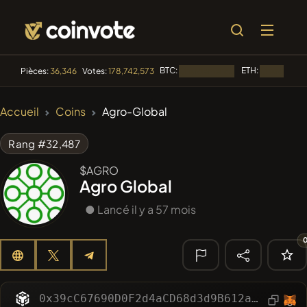
BTC:
ETH:
Pièces:
36,346
Votes:
178,742,573
Chargement...
Chargement.
🔥
Accueil
Coins
Agro-Global
TENDANCE
#144
YellowCatz
YC
Rang #32,487
#1
Algorithmic Trading H
$AGRO
Agro Global
#102
POOPSIE
POOPSIE
● Lancé il y a 57 mois
#620
ATH
ATH
#71
Pag Pal
PAGPAL
🔎
0x39cC67690D0F2d4aCD68d3d9B612a80D780b84c0