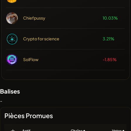
Chiefpussy
10.03%
Crypto for science
3.21%
SolFlow
-1.85%
Balises
-
Pièces Promues
Actif
Chaîne
Votes