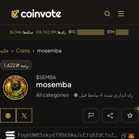
BTC:
ETH:
رای‌ها:
178,742,199
سکه‌ها:
36,346
در حال بارگذاری...
🔥 متداول
mosemba
Coins
خانه
#144
YellowCatz
YC
رتبه #1,622
#1
Algorithmic Trading H
$SEMBA
mosemba
#1569
BullSync
BULLSYNC
● راه اندازی شده 4 ماه‌ها قبل
All categories
#3158
KekiusCoin
KEKE
#1015
LOVELY EGON
LEGON
🔎 جستجوی
اخیر
FoghUW85nkyd79Dk9AaJsEfq8ZdCfoZSkVJBkgZCSpGv