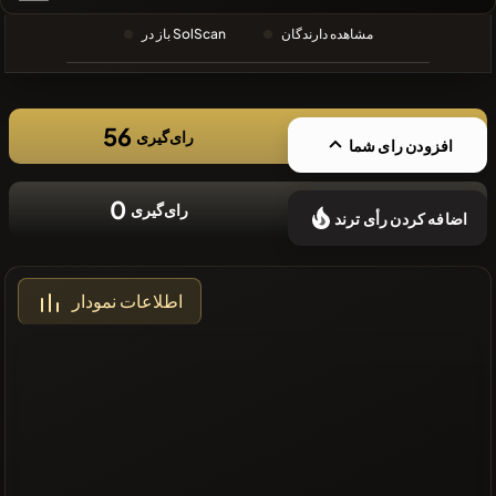
❌سکه های
مشاهده دارندگان
باز در SolScan
اخیر موجود
نیست
56
رای‌گیری
افزودن رای شما
0
رای‌گیری
اضافه کردن رأی ترند
اطلاعات نمودار