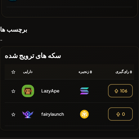
برچسب ها
-
سکه های ترویج شده
رای‌گیری
زنجیره
دارایی
LazyApe
106
fairylaunch
0