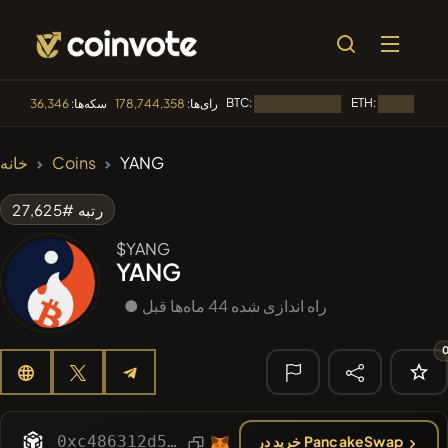
BTC:
ETH:
رای‌ها:
178,744,358
سکه‌ها:
36,346
در حال بارگذاری...
🔥 متداول
YANG
Coins
خانه
#84
LIMOCOIN SWAP
LM
رتبه #27,625
#100
POOPSIE
POOPSIE
$YANG
YANG
#1
Algorithmic Trading H
● راه اندازی شده 44 ماه‌ها قبل
#253
SmartleCo
SLCT
#1107
PERFI
PEEFITOKEN
🔎 جستجوی
اخیر
0xc486312d5158315c7bbe2c353ad565d1a9d1f0de
خرید در PancakeSwap