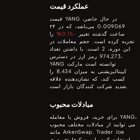
عملکرد قیمت
در حال حاضر،
YANG
قیمت
0.009069
می‌باشد، که در ۲۴
ساعت گذشته تغییر
-0.15%
را
تجربه کرده است. حجم معاملات در
این دوره،
2
است. با داشتن تعداد
رمز ارز در دسترس،
974,273
توانسته است مارکت
YANG
کپیتالیزیشنی به میزان
8,434
را
کسب کند، که نشان‌دهنده علاقه
شدید شرکت کنندگان بازار است.
مبادلات محبوب
،
YANG
برای خرید، فروش یا معامله
می توانید از مبادلات مختلف محبوب
ArkenSwap, Trader Joe
مانند
استفاده کنید. این سکوها تجربه ی