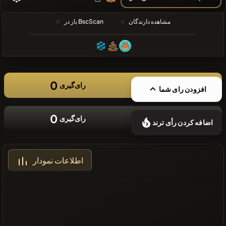
❌سکه های
مشاهده دارندگان
باز در BscScan
اخیر موجود
نیست
0
رای‌گیری
افزودن رای شما
0
رای‌گیری
اضافه کردن رأی ترند
اطلاعات نمودار