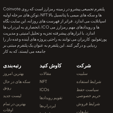
Coinvote پلتفرم تجمیعی پیشرو در زمینه رمزارز است که روی
توکن های مرحله اولیه، NFT ها و سکه های میمی با پتانسیل بالا
اسپاتلایت می اندازد. فراتر از فهرست های روزانه، این سایت نگاه
انحصاری به ایردراپ ها، ICO ها و رویدادهای مهم رمزارز می
اندازد. با ابزارهای پیشرفته تجزیه و تحلیل امنیتی و مدیریت
پورتفولیو، کاربران می توانند به راحتی پروژه های آینده وعده دار را
ردیابی و درگیر کنند. این پلتفرم به عنوان یک پلتفرم مبتنی بر
جامعه می ایستد، که به کار
شرکت
کاوش کنید
رتبه‌بندی
سلبیت
مقالات
بهترین امروز
شرایط استفاده
NFT
سکه های در حال
رونق
سیاست حفظ
ICOs
حریم خصوصی
لیست جدید
تقویم رویدادها
شرایط فروش
بهترین در تمام
ایردراپ‌ها
اوقات
تبلیغات